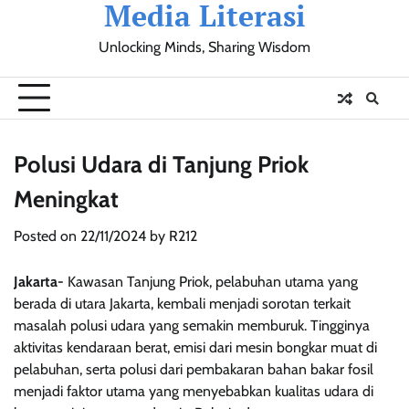
Media Literasi
Skip
to
Unlocking Minds, Sharing Wisdom
content
Pendidikan
Sosial
Olahraga
Resensi
Ulasan
Opini
Polusi Udara di Tanjung Priok
Meningkat
Posted on
22/11/2024
by
R212
Jakarta-
Kawasan Tanjung Priok, pelabuhan utama yang
berada di utara Jakarta, kembali menjadi sorotan terkait
masalah polusi udara yang semakin memburuk. Tingginya
aktivitas kendaraan berat, emisi dari mesin bongkar muat di
pelabuhan, serta polusi dari pembakaran bahan bakar fosil
menjadi faktor utama yang menyebabkan kualitas udara di