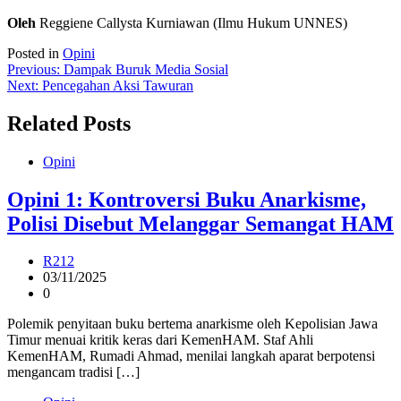
Oleh
Reggiene Callysta Kurniawan (Ilmu Hukum UNNES)
Posted in
Opini
Post
Previous:
Dampak Buruk Media Sosial
Next:
Pencegahan Aksi Tawuran
navigation
Related Posts
Opini
Opini 1: Kontroversi Buku Anarkisme,
Polisi Disebut Melanggar Semangat HAM
R212
03/11/2025
0
Polemik penyitaan buku bertema anarkisme oleh Kepolisian Jawa
Timur menuai kritik keras dari KemenHAM. Staf Ahli
KemenHAM, Rumadi Ahmad, menilai langkah aparat berpotensi
mengancam tradisi […]