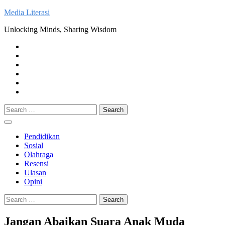
Skip
Media Literasi
to
Unlocking Minds, Sharing Wisdom
content
Pendidikan
Sosial
Olahraga
Resensi
Ulasan
Opini
Search
for:
Pendidikan
Sosial
Olahraga
Resensi
Ulasan
Opini
Search
for:
Jangan Abaikan Suara Anak Muda