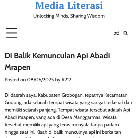
Media Literasi
Skip
to
Unlocking Minds, Sharing Wisdom
content
Pendidikan
Sosial
Olahraga
Resensi
Ulasan
Opini
Di Balik Kemunculan Api Abadi
Mrapen
Posted on
08/06/2025
by
R212
Di daerah saya, Kabupaten Grobogan, tepatnya Kecamatan
Godong, ada sebuah tempat wisata yang sangat terkenal dan
memiliki sejarah panjang. Tempat wisata tersebut adalah Api
Abadi Mrapen, yang ada di Desa Manggarmas. Wisata
tersebut memiliki api yang terus menyala tanpa padam
hingga saat ini. Kisah di balik munculnya api ini berkaitan