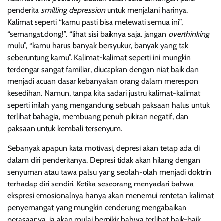
penderita
smilling depression
untuk menjalani harinya.
Kalimat seperti “kamu pasti bisa melewati semua ini”,
“semangat,dong!”, “lihat sisi baiknya saja, jangan
overthinking
mulu”, “kamu harus banyak bersyukur, banyak yang tak
seberuntung kamu”. Kalimat-kalimat seperti ini mungkin
terdengar sangat familiar, diucapkan dengan niat baik dan
menjadi acuan dasar kebanyakan orang dalam merespon
kesedihan. Namun, tanpa kita sadari justru kalimat-kalimat
seperti inilah yang mengandung sebuah paksaan halus untuk
terlihat bahagia, membuang penuh pikiran negatif, dan
paksaan untuk kembali tersenyum.
Sebanyak apapun kata motivasi, depresi akan tetap ada di
dalam diri penderitanya. Depresi tidak akan hilang dengan
senyuman atau tawa palsu yang seolah-olah menjadi doktrin
terhadap diri sendiri. Ketika seseorang menyadari bahwa
ekspresi emosionalnya hanya akan menemui rentetan kalimat
penyemangat yang mungkin cenderung mengabaikan
perasaanya, ia akan mulai berpikir bahwa terlihat baik-baik