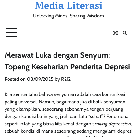
Media Literasi
Skip
to
Unlocking Minds, Sharing Wisdom
content
Pendidikan
Sosial
Olahraga
Resensi
Ulasan
Opini
Merawat Luka dengan Senyum:
Topeng Keseharian Penderita Depresi
Posted on
08/09/2025
by
R212
Kita semua tahu bahwa senyuman adalah cara komunikasi
paling universal. Namun, bagaimana jika di balik senyuman
yang ditampilkan, seseorang sebenarnya tengah berjuang
dengan kondisi batin yang jauh dari kata “sehat”? Fenomena
seperti inilah yang biasa kita kenal dengan s
miling depression,
sebuah kondisi di mana seseorang sedang mengalami depresi