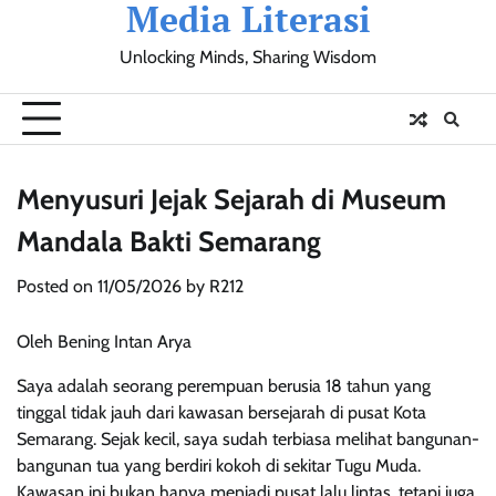
Media Literasi
Skip
to
Unlocking Minds, Sharing Wisdom
content
Pendidikan
Sosial
Olahraga
Resensi
Ulasan
Opini
Menyusuri Jejak Sejarah di Museum
Mandala Bakti Semarang
Posted on
11/05/2026
by
R212
Oleh Bening Intan Arya
Saya adalah seorang perempuan berusia 18 tahun yang
tinggal tidak jauh dari kawasan bersejarah di pusat Kota
Semarang. Sejak kecil, saya sudah terbiasa melihat bangunan-
bangunan tua yang berdiri kokoh di sekitar Tugu Muda.
Kawasan ini bukan hanya menjadi pusat lalu lintas, tetapi juga