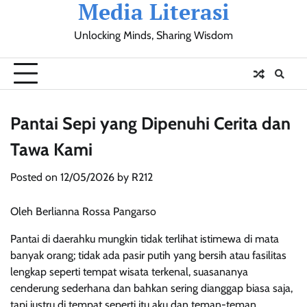
Media Literasi
Skip
to
Unlocking Minds, Sharing Wisdom
content
Pendidikan
Sosial
Olahraga
Resensi
Ulasan
Opini
Pantai Sepi yang Dipenuhi Cerita dan
Tawa Kami
Posted on
12/05/2026
by
R212
Oleh Berlianna Rossa Pangarso
Pantai di daerahku mungkin tidak terlihat istimewa di mata
banyak orang; tidak ada pasir putih yang bersih atau fasilitas
lengkap seperti tempat wisata terkenal, suasananya
cenderung sederhana dan bahkan sering dianggap biasa saja,
tapi justru di tempat seperti itu aku dan teman-teman