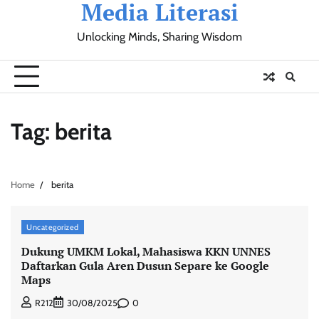
Media Literasi
Skip
to
Unlocking Minds, Sharing Wisdom
content
Pendidikan
Sosial
Olahraga
Resensi
Ulasan
Opini
Tag:
berita
Home
berita
Uncategorized
Dukung UMKM Lokal, Mahasiswa KKN UNNES
Daftarkan Gula Aren Dusun Separe ke Google
Maps
0
R212
30/08/2025