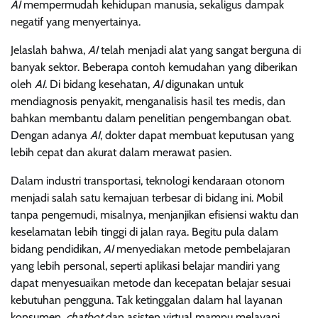
AI
mempermudah kehidupan manusia, sekaligus dampak
negatif yang menyertainya.
Jelaslah bahwa,
AI
telah menjadi alat yang sangat berguna di
banyak sektor. Beberapa contoh kemudahan yang diberikan
oleh
AI.
Di bidang kesehatan,
AI
digunakan untuk
mendiagnosis penyakit, menganalisis hasil tes medis, dan
bahkan membantu dalam penelitian pengembangan obat.
Dengan adanya
AI
, dokter dapat membuat keputusan yang
lebih cepat dan akurat dalam merawat pasien.
Dalam industri transportasi, teknologi kendaraan otonom
menjadi salah satu kemajuan terbesar di bidang ini. Mobil
tanpa pengemudi, misalnya, menjanjikan efisiensi waktu dan
keselamatan lebih tinggi di jalan raya. Begitu pula dalam
bidang pendidikan,
AI
menyediakan metode pembelajaran
yang lebih personal, seperti aplikasi belajar mandiri yang
dapat menyesuaikan metode dan kecepatan belajar sesuai
kebutuhan pengguna. Tak ketinggalan dalam hal layanan
konsumen,
chatbot
dan asisten virtual mampu melayani