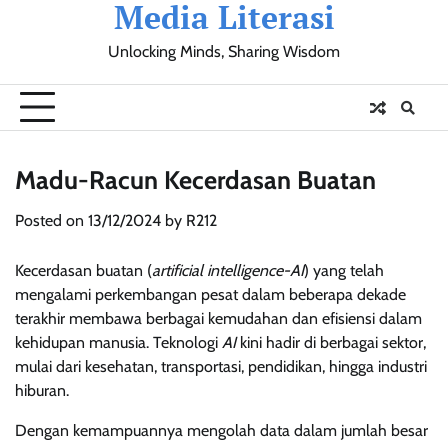
Media Literasi
Skip
to
Unlocking Minds, Sharing Wisdom
content
Pendidikan
Sosial
Olahraga
Resensi
Ulasan
Opini
Madu-Racun Kecerdasan Buatan
Posted on
13/12/2024
by
R212
Kecerdasan buatan (
artificial intelligence-AI
) yang telah
mengalami perkembangan pesat dalam beberapa dekade
terakhir membawa berbagai kemudahan dan efisiensi dalam
kehidupan manusia. Teknologi
AI
kini hadir di berbagai sektor,
mulai dari kesehatan, transportasi, pendidikan, hingga industri
hiburan.
Dengan kemampuannya mengolah data dalam jumlah besar