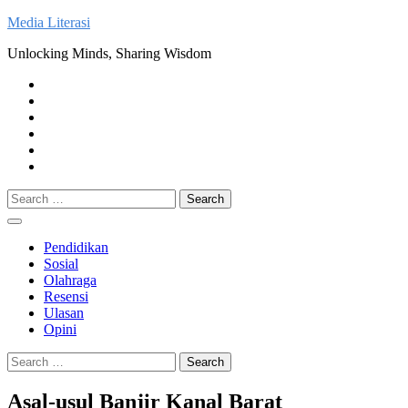
Skip
Media Literasi
to
Unlocking Minds, Sharing Wisdom
content
Pendidikan
Sosial
Olahraga
Resensi
Ulasan
Opini
Search
for:
Pendidikan
Sosial
Olahraga
Resensi
Ulasan
Opini
Search
for:
Asal-usul Banjir Kanal Barat