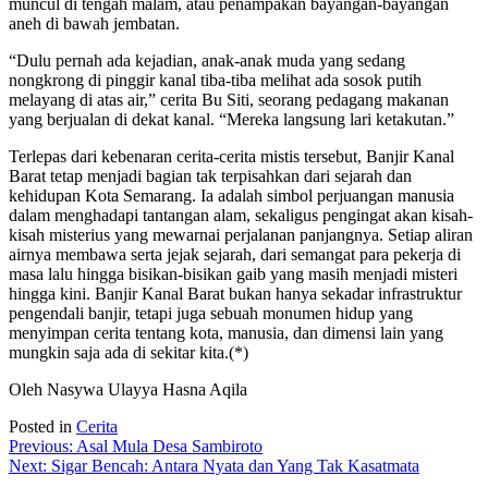
muncul di tengah malam, atau penampakan bayangan-bayangan
aneh di bawah jembatan.
“Dulu pernah ada kejadian, anak-anak muda yang sedang
nongkrong di pinggir kanal tiba-tiba melihat ada sosok putih
melayang di atas air,” cerita Bu Siti, seorang pedagang makanan
yang berjualan di dekat kanal. “Mereka langsung lari ketakutan.”
Terlepas dari kebenaran cerita-cerita mistis tersebut, Banjir Kanal
Barat tetap menjadi bagian tak terpisahkan dari sejarah dan
kehidupan Kota Semarang. Ia adalah simbol perjuangan manusia
dalam menghadapi tantangan alam, sekaligus pengingat akan kisah-
kisah misterius yang mewarnai perjalanan panjangnya. Setiap aliran
airnya membawa serta jejak sejarah, dari semangat para pekerja di
masa lalu hingga bisikan-bisikan gaib yang masih menjadi misteri
hingga kini. Banjir Kanal Barat bukan hanya sekadar infrastruktur
pengendali banjir, tetapi juga sebuah monumen hidup yang
menyimpan cerita tentang kota, manusia, dan dimensi lain yang
mungkin saja ada di sekitar kita.(*)
Oleh
Nasywa Ulayya Hasna Aqila
Posted in
Cerita
Post
Previous:
Asal Mula Desa Sambiroto
Next:
Sigar Bencah: Antara Nyata dan Yang Tak Kasatmata
navigation