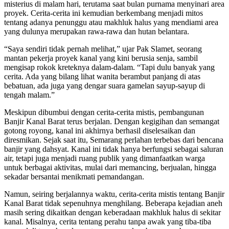
misterius di malam hari, terutama saat bulan purnama menyinari area
proyek. Cerita-cerita ini kemudian berkembang menjadi mitos
tentang adanya penunggu atau makhluk halus yang mendiami area
yang dulunya merupakan rawa-rawa dan hutan belantara.
“Saya sendiri tidak pernah melihat,” ujar Pak Slamet, seorang
mantan pekerja proyek kanal yang kini berusia senja, sambil
mengisap rokok kreteknya dalam-dalam. “Tapi dulu banyak yang
cerita. Ada yang bilang lihat wanita berambut panjang di atas
bebatuan, ada juga yang dengar suara gamelan sayup-sayup di
tengah malam.”
Meskipun dibumbui dengan cerita-cerita mistis, pembangunan
Banjir Kanal Barat terus berjalan. Dengan kegigihan dan semangat
gotong royong, kanal ini akhirnya berhasil diselesaikan dan
diresmikan. Sejak saat itu, Semarang perlahan terbebas dari bencana
banjir yang dahsyat. Kanal ini tidak hanya berfungsi sebagai saluran
air, tetapi juga menjadi ruang publik yang dimanfaatkan warga
untuk berbagai aktivitas, mulai dari memancing, berjualan, hingga
sekadar bersantai menikmati pemandangan.
Namun, seiring berjalannya waktu, cerita-cerita mistis tentang Banjir
Kanal Barat tidak sepenuhnya menghilang. Beberapa kejadian aneh
masih sering dikaitkan dengan keberadaan makhluk halus di sekitar
kanal. Misalnya, cerita tentang perahu tanpa awak yang tiba-tiba