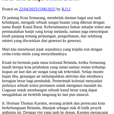
Posted on
22/04/2025
15/06/2025
by
R212
Di jantung Kota Semarang, membelah daratan bagai urat nadi
kehidupan, mengalir sebuah sungai buatan yang dikenal dengan
nama Banjir Kanal Barat. Keberadaannya bukan sekadar solusi atas
permasalahan banjir yang kerap melanda, namun juga menyimpan
kisah panjang tentang perjuangan, pengorbanan, dan selubung
misteri yang diwariskan dari generasi ke generasi.
Mari kita menelusuri jejak sejarahnya yang terjalin erat dengan
cerita-cerita mistis yang menyelimutinya.
Kisah ini bermula pada masa kolonial Belanda, ketika Semarang
masih berupa kota pelabuhan yang ramai namun rentan terhadap
luapan air laut dan air sungai yang tak terkendali. Setiap musim
hujan tiba, genangan air melumpuhkan aktivitas dan membawa
kerugian besar bagi penduduk. Pemerintah kolonial menyadari
perlunya sebuah solusi permanen untuk mengatasi masalah ini.
Gagasan untuk membangun sebuah kanal besar yang dapat
mengalirkan air berlebih langsung ke laut pun muncul.
Ir. Herman Thomas Karsten, seorang arsitek dan perencana kota
berkebangsaan Belanda, ditunjuk sebagai otak di balik proyek
ambisius ini. Dengan visi yang jauh ke depan, Karsten merancang