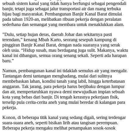
sebuah sistem kanal yang tidak hanya berfungsi sebagai pengendali
banjir, tetapi juga sebagai jalur transportasi air dan ruang terbuka
hijau bagi masyarakat. Pembangunan Banjir Kanal Barat dimulai
pada tahun 1920-an, melibatkan ribuan pekerja dengan peralatan
sederhana dan semangat yang membara untuk menaklukkan alam.
”Dulu, setiap hujan deras, daerah Johar dan sekitarnya pasti
terendam,” kenang Mbah Karto, seorang sesepuh kampung di
pinggiran Banjir Kanal Barat, dengan nada suaranya yang serak
oleh usia. “Hidup susah, mau berdagang juga sulit. Makanya, waktu
kanal ini dibangun, semua orang senang sekali. Seperti ada harapan
baru.”
Namun, pembangunan kanal ini tidaklah semulus air yang mengalir.
Tantangan demi tantangan menghadang, mulai dari sulitnya
membebaskan lahan, kondisi tanah yang labil, hingga keterbatasan
anggaran. Tak jarang, para pekerja harus berjibaku dengan lumpur
dan air, mempertaruhkan nyawa demi mewujudkan impian sebuah
kota yang bebas dari banjir. Di tengah kerasnya pekerjaan fisik,
terselip pula cerita-cerita aneh yang mulai beredar di kalangan para
pekerja.
Konon, di beberapa titik kanal yang sedang digali, sering terdengar
suara-suara aneh, seperti bisikan lirih atau tangisan perempuan.
Beberapa pekerja mengaku melihat penampakan sosok-sosok