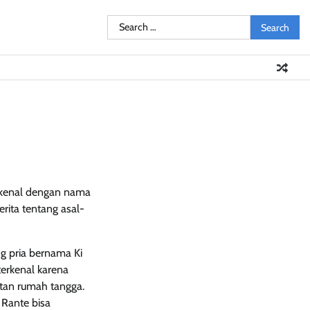
Search
Pendidikan
Sosial
Olahraga
Resensi
Ulasan
Opini
for:
dikenal dengan nama
rita tentang asal-
g pria bernama Ki
terkenal karena
otan rumah tangga.
 Rante bisa