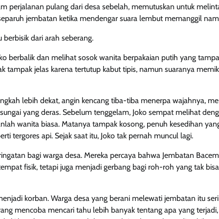
am perjalanan pulang dari desa sebelah, memutuskan untuk melin
i separuh jembatan ketika mendengar suara lembut memanggil nam
u berbisik dari arah seberang.
o berbalik dan melihat sosok wanita berpakaian putih yang tampak 
k tampak jelas karena tertutup kabut tipis, namun suaranya memik
angkah lebih dekat, angin kencang tiba-tiba menerpa wajahnya, 
 sungai yang deras. Sebelum tenggelam, Joko sempat melihat deng
ukanlah wanita biasa. Matanya tampak kosong, penuh kesedihan ya
ti tergores api. Sejak saat itu, Joko tak pernah muncul lagi.
eringatan bagi warga desa. Mereka percaya bahwa Jembatan Bacem
pat fisik, tetapi juga menjadi gerbang bagi roh-roh yang tak bisa
enjadi korban. Warga desa yang berani melewati jembatan itu se
seorang mencoba mencari tahu lebih banyak tentang apa yang terjad