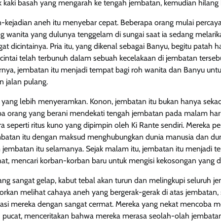
 kaki basah yang mengarah ke tengah jembatan, kemudian hilang b
an-kejadian aneh itu menyebar cepat. Beberapa orang mulai percay
g wanita yang dulunya tenggelam di sungai saat ia sedang melarikan
at dicintainya. Pria itu, yang dikenal sebagai Banyu, begitu patah 
cintai telah terbunuh dalam sebuah kecelakaan di jembatan tersebut
nya, jembatan itu menjadi tempat bagi roh wanita dan Banyu untuk
 jalan pulang.
n yang lebih menyeramkan. Konon, jembatan itu bukan hanya sekad
apa orang yang berani mendekati tengah jembatan pada malam har
 seperti ritus kuno yang dipimpin oleh Ki Rante sendiri. Mereka p
atan itu dengan maksud menghubungkan dunia manusia dan duni
 jembatan itu selamanya. Sejak malam itu, jembatan itu menjadi t
rahat, mencari korban-korban baru untuk mengisi kekosongan yang di
g sangat gelap, kabut tebal akan turun dan melingkupi seluruh j
porkan melihat cahaya aneh yang bergerak-gerak di atas jembatan,
si mereka dengan sangat cermat. Mereka yang nekat mencoba me
 pucat, menceritakan bahwa mereka merasa seolah-olah jembatan 