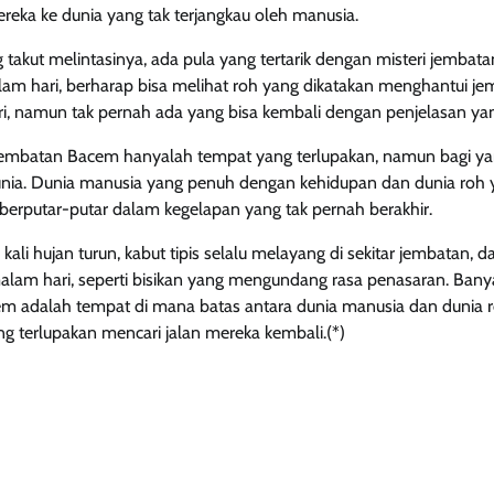
ka ke dunia yang tak terjangkau oleh manusia.
takut melintasinya, ada pula yang tertarik dengan misteri jembata
am hari, berharap bisa melihat roh yang dikatakan menghantui je
ri, namun tak pernah ada yang bisa kembali dengan penjelasan y
Jembatan Bacem hanyalah tempat yang terlupakan, namun bagi yan
nia. Dunia manusia yang penuh dengan kehidupan dan dunia roh y
 berputar-putar dalam kegelapan yang tak pernah berakhir.
p kali hujan turun, kabut tipis selalu melayang di sekitar jembatan,
alam hari, seperti bisikan yang mengundang rasa penasaran. Ban
adalah tempat di mana batas antara dunia manusia dan dunia roh
ng terlupakan mencari jalan mereka kembali.(*)