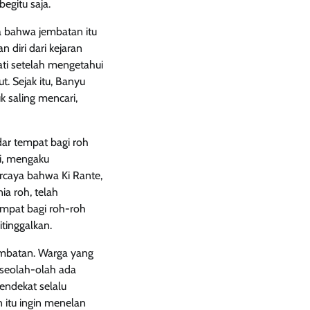
egitu saja.
a bahwa jembatan itu
 diri dari kejaran
hati setelah mengetahui
. Sejak itu, Banyu
 saling mencari,
ar tempat bagi roh
i, mengaku
ercaya bahwa Ki Rante,
a roh, telah
empat bagi roh-roh
tinggalkan.
embatan. Warga yang
 seolah-olah ada
ndekat selalu
itu ingin menelan