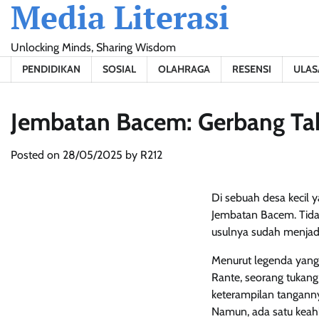
Media Literasi
Skip
to
content
Unlocking Minds, Sharing Wisdom
PENDIDIKAN
SOSIAL
OLAHRAGA
RESENSI
ULAS
Jembatan Bacem: Gerbang Tak
Posted on
28/05/2025
by
R212
Di sebuah desa kecil 
Jembatan Bacem. Tidak
usulnya sudah menjadi
Menurut legenda yang 
Rante, seorang tukang
keterampilan tanganny
Namun, ada satu keahli