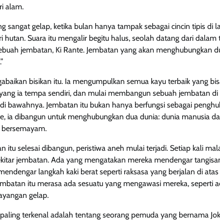
i alam.
sangat gelap, ketika bulan hanya tampak sebagai cincin tipis di la
 hutan. Suara itu mengalir begitu halus, seolah datang dari dalam 
sebuah jembatan, Ki Rante. Jembatan yang akan menghubungkan du
.”
gabaikan bisikan itu. Ia mengumpulkan semua kayu terbaik yang bis
yang ia tempa sendiri, dan mulai membangun sebuah jembatan di
di bawahnya. Jembatan itu bukan hanya berfungsi sebagai penghu
te, ia dibangun untuk menghubungkan dua dunia: dunia manusia da
h bersemayam.
 itu selesai dibangun, peristiwa aneh mulai terjadi. Setiap kali mal
sekitar jembatan. Ada yang mengatakan mereka mendengar tangisa
mendengar langkah kaki berat seperti raksasa yang berjalan di atas 
jembatan itu merasa ada sesuatu yang mengawasi mereka, seperti
bayangan gelap.
g paling terkenal adalah tentang seorang pemuda yang bernama Jo