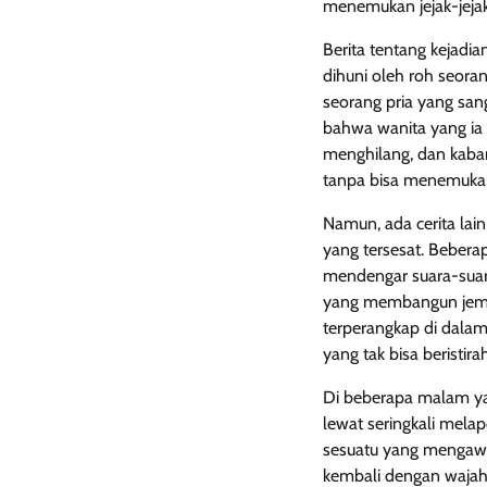
menemukan jejak-jejak
Berita tentang kejadi
dihuni oleh roh seoran
seorang pria yang sang
bahwa wanita yang ia 
menghilang, dan kabar
tanpa bisa menemukan
Namun, ada cerita lai
yang tersesat. Beber
mendengar suara-suara
yang membangun jemb
terperangkap di dalam
yang tak bisa beristi
Di beberapa malam yan
lewat seringkali mela
sesuatu yang mengawa
kembali dengan wajah