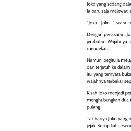
Joko yang sedang dal
Ia baru saja melewat
“Joko… Joko…,” suara it
Dengan penasaran, Jok
jembatan. Wajahnya ta
mendekat.
Namun, begitu ia mel
dan terjatuh ke dalam
itu, yang ternyata b
wajahnya terbakar seper
Kisah Joko menjadi p
menghubungkan dua tem
pulang.
Tak hanya Joko yang m
jejak. Setiap kali se