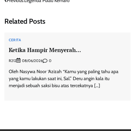
Post
Previous:
Legenda Pulau Kemaro
navigation
Related Posts
CERITA
Ketika Hampir Menyerah…
R212
0
08/06/2026
Oleh Nasywa Noor ‘Azizah “Kamu yang paling tahu apa
yang kamu lakukan saat ini, Sal.” Deru angin kala itu
menjadi sebuah saksi bisu atas tercekatnya […]