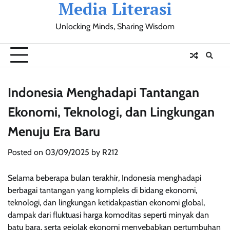
Media Literasi
Skip
to
Unlocking Minds, Sharing Wisdom
content
Pendidikan
Sosial
Olahraga
Resensi
Ulasan
Opini
Indonesia Menghadapi Tantangan
Ekonomi, Teknologi, dan Lingkungan
Menuju Era Baru
Posted on
03/09/2025
by
R212
Selama beberapa bulan terakhir, Indonesia menghadapi
berbagai tantangan yang kompleks di bidang ekonomi,
teknologi, dan lingkungan ketidakpastian ekonomi global,
dampak dari fluktuasi harga komoditas seperti minyak dan
batu bara, serta gejolak ekonomi menyebabkan pertumbuhan