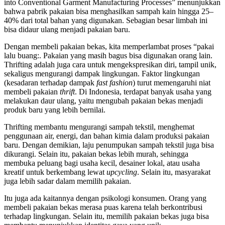
into Conventional Garment Manufacturing Processes” menunjukkan
bahwa pabrik pakaian bisa menghasilkan sampah kain hingga 25–
40% dari total bahan yang digunakan. Sebagian besar limbah ini
bisa didaur ulang menjadi pakaian baru.
Dengan membeli pakaian bekas, kita memperlambat proses “pakai
lalu buang:. Pakaian yang masih bagus bisa digunakan orang lain.
Thrifting adalah juga cara untuk mengekspresikan diri, tampil unik,
sekaligus mengurangi dampak lingkungan. Faktor lingkungan
(kesadaran terhadap dampak
fast fashion
) turut memengaruhi niat
membeli pakaian
thrift
. Di Indonesia, terdapat banyak usaha yang
melakukan daur ulang, yaitu mengubah pakaian bekas menjadi
produk baru yang lebih bernilai.
Thrifting membantu mengurangi sampah tekstil, menghemat
penggunaan air, energi, dan bahan kimia dalam produksi pakaian
baru. Dengan demikian, laju penumpukan sampah tekstil juga bisa
dikurangi. Selain itu,
pakaian bekas lebih murah, sehingga
membuka peluang bagi usaha kecil, desainer lokal, atau usaha
kreatif untuk berkembang lewat
upcycling
. Selain itu, masyarakat
juga lebih sadar dalam memilih pakaian.
Itu juga ada kaitannya dengan psikologi konsumen. Orang yang
membeli pakaian bekas merasa puas karena telah berkontribusi
terhadap lingkungan. Selain itu, memilih pakaian bekas juga bisa