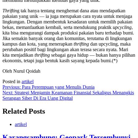
membantu menunjukkan identitas gaya yang unik.
Thriftin
g tak hanya tentang menghemat dana atau mendapatkan
pakaian yang unik — ia juga merupakan cara nyata untuk menjaga
lingkungan. Dengan membentuk kesadaran untuk memilih pakaian
bekas, memanfaatkan kembali, serta mendukung praktik
upcycling
,
kita bisa mengurangi dampak produksi pakaian baru terhadap bumi.
Jika semakin banyak orang dan komunitas, terutama di lingkungan
kampus dan kota, yang menerapkan
thrifting
dan upcycling, maka
perubahan positif bagi lingkungan akan terasa secara nyata. Mari
kita menjadikan
thrifting
sebagai gaya hidup — bukan hanya pilihan
ekonomis, tetapi juga bentuk kasih sayang kepada bumi.(*)
Oleh Nurul Qoidah
Posted in
artikel
Post
Previous:
Para Perempuan yang Menulis Dunia
Next:
Strategi Menjamin Keamanan Finansial Sekaligus Menangkis
navigation
Serangan Siber Di Era Uang Digital
Related Posts
artikel
Karangsambung: Geopark Tersembunyi