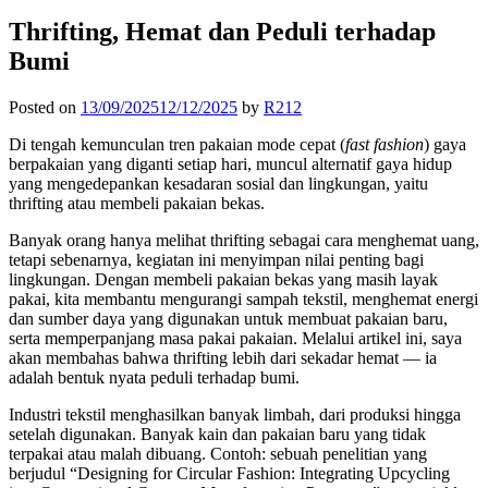
for:
Thrifting, Hemat dan Peduli terhadap
Bumi
Posted on
13/09/2025
12/12/2025
by
R212
Di tengah kemunculan tren pakaian mode cepat (
fast fashion
) gaya
berpakaian yang diganti setiap hari, muncul alternatif gaya hidup
yang mengedepankan kesadaran sosial dan lingkungan, yaitu
thrifting atau membeli pakaian bekas.
Banyak orang hanya melihat thrifting sebagai cara menghemat uang,
tetapi sebenarnya, kegiatan ini menyimpan nilai penting bagi
lingkungan. Dengan membeli pakaian bekas yang masih layak
pakai, kita membantu mengurangi sampah tekstil, menghemat energi
dan sumber daya yang digunakan untuk membuat pakaian baru,
serta memperpanjang masa pakai pakaian. Melalui artikel ini, saya
akan membahas bahwa thrifting lebih dari sekadar hemat — ia
adalah bentuk nyata peduli terhadap bumi.
Industri tekstil menghasilkan banyak limbah, dari produksi hingga
setelah digunakan. Banyak kain dan pakaian baru yang tidak
terpakai atau malah dibuang. Contoh: sebuah penelitian yang
berjudul “Designing for Circular Fashion: Integrating Upcycling