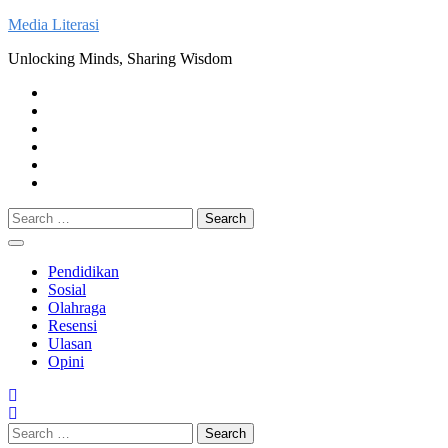
Skip
Media Literasi
to
Unlocking Minds, Sharing Wisdom
content
Pendidikan
Sosial
Olahraga
Resensi
Ulasan
Opini
Search
for:
Pendidikan
Sosial
Olahraga
Resensi
Ulasan
Opini
Search