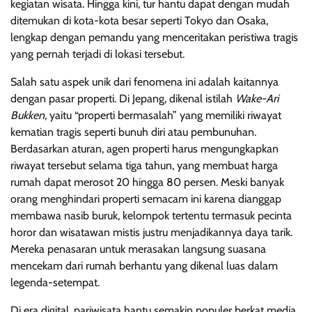
kegiatan wisata. Hingga kini, tur hantu dapat dengan mudah
ditemukan di kota-kota besar seperti Tokyo dan Osaka,
lengkap dengan pemandu yang menceritakan peristiwa tragis
yang pernah terjadi di lokasi tersebut.
Salah satu aspek unik dari fenomena ini adalah kaitannya
dengan pasar properti. Di Jepang, dikenal istilah
Wake-Ari
Bukken
, yaitu “properti bermasalah” yang memiliki riwayat
kematian tragis seperti bunuh diri atau pembunuhan.
Berdasarkan aturan, agen properti harus mengungkapkan
riwayat tersebut selama tiga tahun, yang membuat harga
rumah dapat merosot 20 hingga 80 persen. Meski banyak
orang menghindari properti semacam ini karena dianggap
membawa nasib buruk, kelompok tertentu termasuk pecinta
horor dan wisatawan mistis justru menjadikannya daya tarik.
Mereka penasaran untuk merasakan langsung suasana
mencekam dari rumah berhantu yang dikenal luas dalam
legenda-setempat.
Di era digital, pariwisata hantu semakin populer berkat media