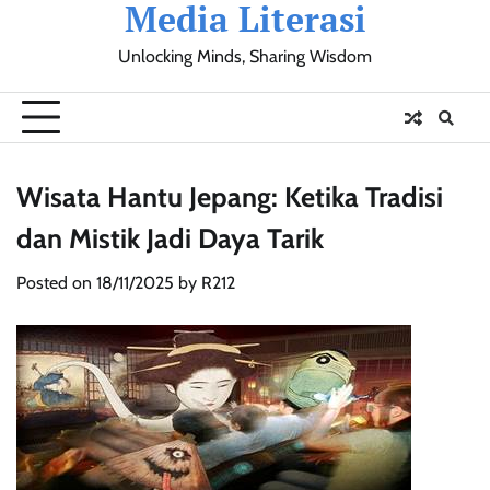
Media Literasi
Skip
to
Unlocking Minds, Sharing Wisdom
content
Pendidikan
Sosial
Olahraga
Resensi
Ulasan
Opini
Wisata Hantu Jepang: Ketika Tradisi
dan Mistik Jadi Daya Tarik
Posted on
18/11/2025
by
R212