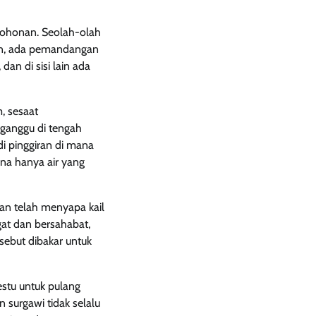
epohonan. Seolah-olah
n, ada pemandangan
dan di sisi lain ada
, sesaat
rganggu di tengah
 di pinggiran di mana
na hanya air yang
kan telah menyapa kail
at dan bersahabat,
sebut dibakar untuk
stu untuk pulang
surgawi tidak selalu