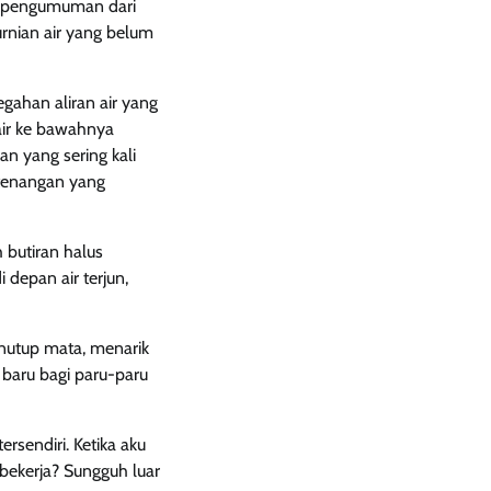
ah pengumuman dari
rnian air yang belum
gahan aliran air yang
air ke bawahnya
n yang sering kali
tenangan yang
 butiran halus
 depan air terjun,
nutup mata, menarik
baru bagi paru-paru
sendiri. Ketika aku
bekerja? Sungguh luar