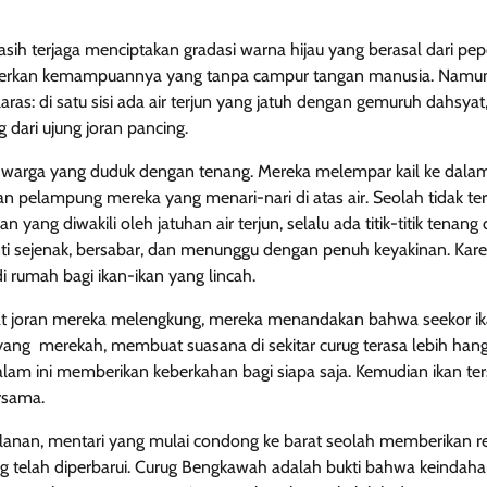
masih terjaga menciptakan gradasi warna hijau yang berasal dari p
rkan kemampuannya yang tanpa campur tangan manusia. Namu
aras: di satu sisi ada air terjun yang jatuh dengan gemuruh dahsyat, 
 dari ujung joran pancing.
 warga yang duduk dengan tenang. Mereka melempar kail ke dalam
 pelampung mereka yang menari-nari di atas air. Seolah tidak te
 yang diwakili oleh jatuhan air terjun, selalu ada titik-titik tenang
ti sejenak, bersabar, dan menunggu dengan penuh keyakinan. Kare
i rumah bagi ikan-ikan yang lincah.
lihat joran mereka melengkung, mereka menandakan bahwa seekor i
ang merekah, membuat suasana di sekitar curug terasa lebih hang
m ini memberikan keberkahan bagi siapa saja. Kemudian ikan ter
ersama.
lanan, mentari yang mulai condong ke barat seolah memberikan re
telah diperbarui. Curug Bengkawah adalah bukti bahwa keindahan 