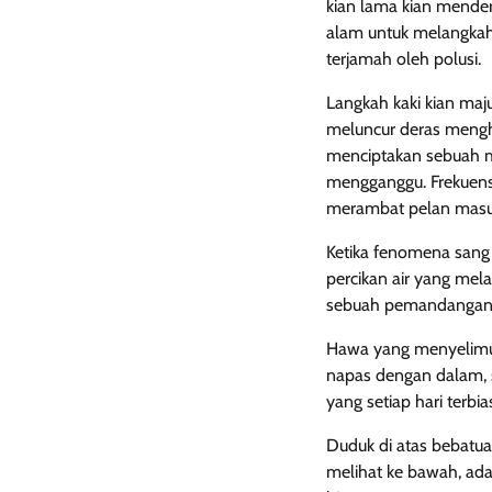
kian lama kian mender
alam untuk melangkah
terjamah oleh polusi.
Langkah kaki kian maj
meluncur deras mengh
menciptakan sebuah m
mengganggu. Frekuens
merambat pelan masuk
Ketika fenomena sang 
percikan air yang mela
sebuah pemandangan 
Hawa yang menyelimut
napas dengan dalam, 
yang setiap hari terbi
Duduk di atas bebatua
melihat ke bawah, ada