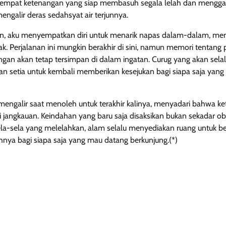
u. Tempat ketenangan yang siap membasuh segala lelah dan mengg
ngalir deras sedahsyat air terjunnya.
, aku menyempatkan diri untuk menarik napas dalam-dalam, me
. Perjalanan ini mungkin berakhir di sini, namun memori tentang pela
ngan akan tetap tersimpan di dalam ingatan. Curug yang akan selalu
n setia untuk kembali memberikan kesejukan bagi siapa saja yang
mengalir saat menoleh untuk terakhir kalinya, menyadari bahwa ke
ri jangkauan. Keindahan yang baru saja disaksikan bukan sekadar ob
ela-sela yang melelahkan, alam selalu menyediakan ruang untuk b
hnya bagi siapa saja yang mau datang berkunjung.(*)