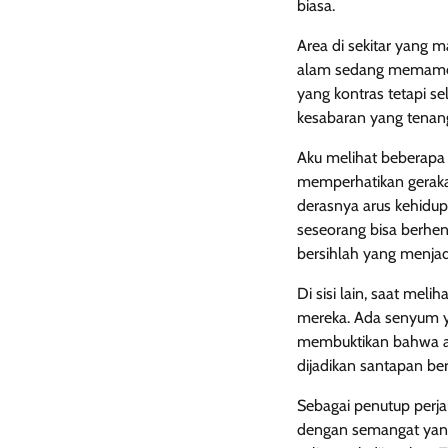
biasa.
Area di sekitar yang 
alam sedang memame
yang kontras tetapi sel
kesabaran yang tenang
Aku melihat beberapa
memperhatikan gerakan
derasnya arus kehidupan
seseorang bisa berhen
bersihlah yang menjad
Di sisi lain, saat me
mereka. Ada senyum y
membuktikan bahwa ala
dijadikan santapan b
Sebagai penutup perja
dengan semangat yang 