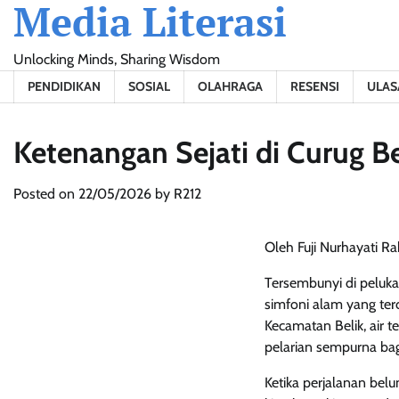
Media Literasi
Skip
to
content
Unlocking Minds, Sharing Wisdom
PENDIDIKAN
SOSIAL
OLAHRAGA
RESENSI
ULAS
Ketenangan Sejati di Curug 
Posted on
22/05/2026
by
R212
Oleh Fuji Nurhayati R
Tersembunyi di peluka
simfoni alam yang terc
Kecamatan Belik, air te
pelarian sempurna bagi
Ketika perjalanan belu