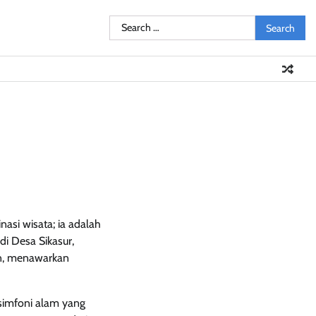
Search
Pendidikan
Sosial
Olahraga
Resensi
Ulasan
Opini
for:
asi wisata; ia adalah
di Desa Sikasur,
gian, menawarkan
 simfoni alam yang