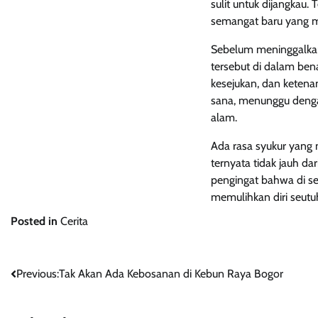
sulit untuk dijangka
semangat baru yang me
Sebelum meninggalkan
tersebut di dalam benak
kesejukan, dan ketena
sana, menunggu denga
alam.
Ada rasa syukur yang 
ternyata tidak jauh da
pengingat bahwa di s
memulihkan diri seutu
Posted in
Cerita
Post
Previous:
Tak Akan Ada Kebosanan di Kebun Raya Bogor
navigation