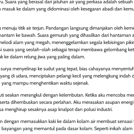
u. Suara yang berasal dari jatuhan air yang perkasa adalah sebu
 masuk ke dalam yang didominasi oleh kesegaran abadi dan kemu
u menuju titik air terjun. Pandangan langsung dimanjakan oleh keme
antam ke bawah. Suara gemuruh yang dihasilkan dari hantaman 
elodi alam yang megah, menenggelamkan segala kebisingan pikira
i suara yang seolah-olah sebagai terapi membawa gelombang ke
 ke dalam relung jiwa yang paling dalam.
surya menyelinap ke sudut yang tepat, bias cahayanya menyentuh
yang di udara, menciptakan pelangi kecil yang melengkung indah di
yang mampu menghentikan waktu sejenak.
i seakan merangkul dengan kelembutan. Ketika aku mencoba me
serta dihembuskan secara perlahan. Aku merasakan asupan energi 
asa menghirup sesaknya asap knalpot dan polusi industri.
n dengan memasukkan kaki ke dalam kolam air membuat sensasi ter
 bayangan yang memantul pada dasar kolam. Seperti inikah alam 