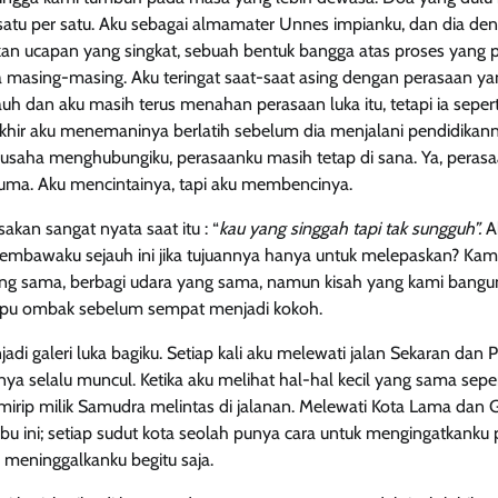
 satu per satu. Aku sebagai almamater Unnes impianku, dan dia de
 ucapan yang singkat, sebuah bentuk bangga atas proses yang pe
 masing-masing. Aku teringat saat-saat asing dengan perasaan ya
auh dan aku masih terus menahan perasaan luka itu, tetapi ia seper
hir aku menemaninya berlatih sebelum dia menjalani pendidikanny
erusaha menghubungiku, perasaanku masih tetap di sana. Ya, perasa
ma. Aku mencintainya, tapi aku membencinya.
akan sangat nyata saat itu : “
kau yang singgah tapi tak sungguh”.
A
membawaku sejauh ini jika tujuannya hanya untuk melepaskan? Kam
ng sama, berbagi udara yang sama, namun kisah yang kami bangu
rsapu ombak sebelum sempat menjadi kokoh.
di galeri luka bagiku. Setiap kali aku melewati jalan Sekaran dan
a selalu muncul. Ketika aku melihat hal-hal kecil yang sama sepert
mirip milik Samudra melintas di jalanan. Melewati Kota Lama dan
elabu ini; setiap sudut kota seolah punya cara untuk mengingatkank
meninggalkanku begitu saja.