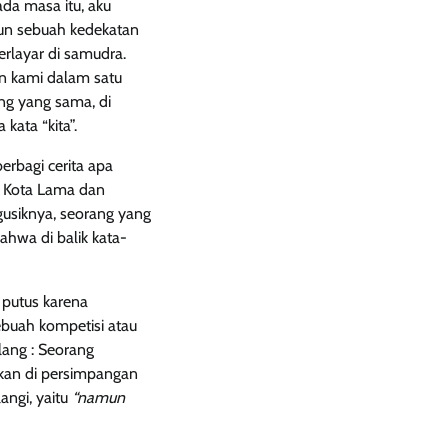
ada masa itu, aku
gun sebuah kedekatan
erlayar di samudra.
n kami dalam satu
ng yang sama, di
ata “kita”.
erbagi cerita apa
ng Kota Lama dan
gusiknya, seorang yang
bahwa di balik kata-
 putus karena
ebuah kompetisi atau
lang : Seorang
lkan di persimpangan
angi, yaitu
“namun