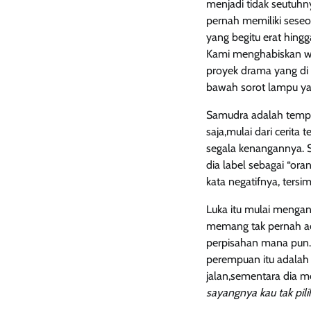
menjadi tidak seutuhn
pernah memiliki sese
yang begitu erat hing
Kami menghabiskan wa
proyek drama yang di 
bawah sorot lampu yan
Samudra adalah tempat
saja,mulai dari cerita
segala kenangannya. S
dia label sebagai “ora
kata negatifnya, ters
Luka itu mulai mengan
memang tak pernah ada
perpisahan mana pun.
perempuan itu adalah 
jalan,sementara dia me
sayangnya kau tak pili