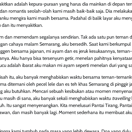
kitkan adalah kepura-puraan yang harus dia mainkan di depan te
dan romantis seolah-olah kami masih baik-baik saja. Dia melakuk
u mengira kami masih bersama. Padahal di balik layar aku meny
 dan itu menyakitkan.
am dan memendam segalanya sendirian. Tak ada satu pun teman d
engan cahaya malam Semarang, aku bersedih. Saat kami berkumpul
nggen bersama jajanan, mi ayam dan es jeruk kesukaannya, teman
nya. Aku hanya bisa tersenyum getir, menelan pahitnya kenyata
cu adalah ibarat aku makan mi ayam seperti menelan duri yang sak
isah itu, aku banyak menghabiskan waktu bersama teman-temank
a ditemani oleh pecel lele dan es teh khas Semarang di pinggir jal
yang aku butuhkan. Mencari sebuah kesibukan atau momen menyen
u masih di sana, aku banyak sekali menghabiskan waktu
travelling
uh. Itu sangat menyenangkan. Kita menelusuri Pantai Tirang, Panta
awan, dan masih banyak lagi. Moment sederhana itu membuat aku 
 hingga kami tumbuh pada masa yang lebih dewasa. Doa yang dulu