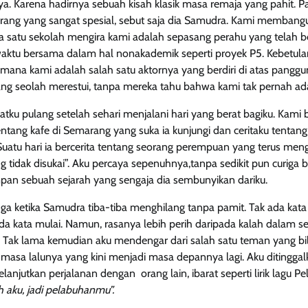
ya. Karena hadirnya sebuah kisah klasik masa remaja yang pahit. P
orang yang sangat spesial, sebut saja dia Samudra. Kami memban
ga satu sekolah mengira kami adalah sepasang perahu yang telah b
ktu bersama dalam hal nonakademik seperti proyek P5. Kebetula
mana kami adalah salah satu aktornya yang berdiri di atas panggu
g seolah merestui, tanpa mereka tahu bahwa kami tak pernah ada k
ku pulang setelah sehari menjalani hari yang berat bagiku. Kami b
 tentang kafe di Semarang yang suka ia kunjungi dan ceritaku tenta
uatu hari ia bercerita tentang seorang perempuan yang terus men
ng tidak disukai”. Aku percaya sepenuhnya,tanpa sedikit pun curiga 
impan sebuah sejarah yang sengaja dia sembunyikan dariku.
ga ketika Samudra tiba-tiba menghilang tanpa pamit. Tak ada kata
 kata mulai. Namun, rasanya lebih perih daripada kalah dalam s
 Tak lama kemudian aku mendengar dari salah satu teman yang bi
masa lalunya yang kini menjadi masa depannya lagi. Aku ditingga
lanjutkan perjalanan dengan orang lain, ibarat seperti lirik lagu Pel
h aku, jadi pelabuhanmu”.