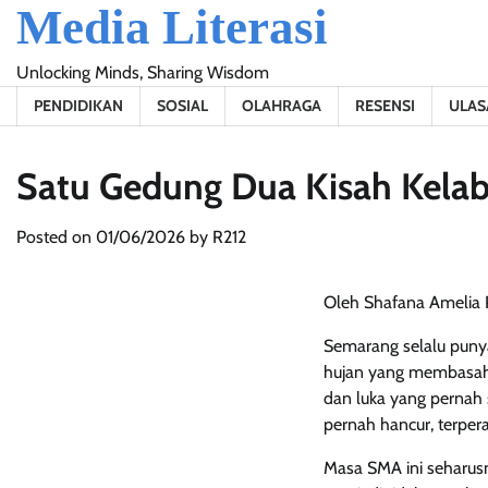
Media Literasi
Skip
to
content
Unlocking Minds, Sharing Wisdom
PENDIDIKAN
SOSIAL
OLAHRAGA
RESENSI
ULAS
Satu Gedung Dua Kisah Kela
Posted on
01/06/2026
by
R212
Oleh Shafana Amelia P
Semarang selalu punya
hujan yang membasahi
dan luka yang pernah s
pernah hancur, terpe
Masa SMA ini seharus