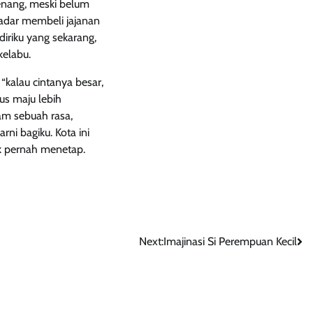
tenang, meski belum
adar membeli jajanan
diriku yang sekarang,
kelabu.
 “kalau cintanya besar,
us maju lebih
am sebuah rasa,
i bagiku. Kota ini
ak pernah menetap.
Next:
Imajinasi Si Perempuan Kecil