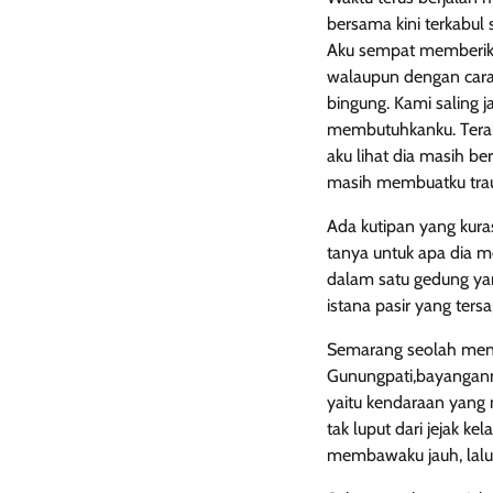
bersama kini terkabul
Aku sempat memberikan
walaupun dengan cara
bingung. Kami saling j
membutuhkanku. Terak
aku lihat dia masih b
masih membuatku trau
Ada kutipan yang kuras
tanya untuk apa dia 
dalam satu gedung ya
istana pasir yang te
Semarang seolah menja
Gunungpati,bayanganny
yaitu kendaraan yang 
tak luput dari jejak k
membawaku jauh, lalu 