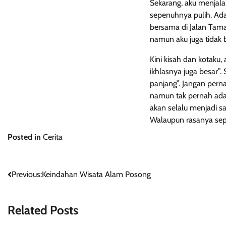
Sekarang, aku menjala
sepenuhnya pulih. Ad
bersama di Jalan Taman
namun aku juga tidak 
Kini kisah dan kotaku,
ikhlasnya juga besar”.
panjang”. Jangan pern
namun tak pernah ada 
akan selalu menjadi s
Walaupun rasanya sepe
Posted in
Cerita
Post
Previous:
Keindahan Wisata Alam Posong
navigation
Related Posts