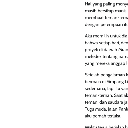
Hal yang paling menya
masih bersikap manis 
membuat teman-temank
dengan perempuan itu
Aku memilih untuk di
bahwa setiap hari, d
proyek di daerah Mra
meledek tentang nama
yang mereka anggap lu
Setelah pengalaman k
bermain di Simpang Lim
sederhana, tapi itu 
teman-teman. Saat ak
teman, dan saudara ja
Tugu Muda, Jalan Pahl
aku pernah terluka.
Waktu terus berjalan