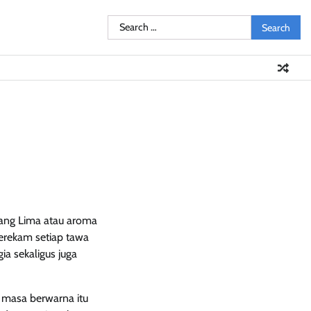
Search
Pendidikan
Sosial
Olahraga
Resensi
Ulasan
Opini
for:
mpang Lima atau aroma
erekam setiap tawa
ia sekaligus juga
 masa berwarna itu