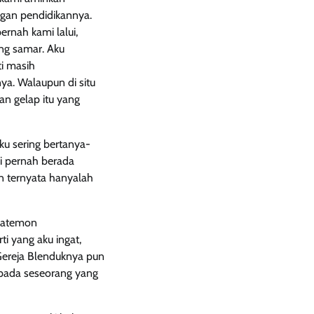
ngan pendidikannya.
rnah kami lalui,
ng samar. Aku
ti masih
a. Walaupun di situ
an gelap itu yang
ku sering bertanya-
i pernah berada
n ternyata hanyalah
 Patemon
i yang aku ingat,
 Gereja Blenduknya pun
u pada seseorang yang