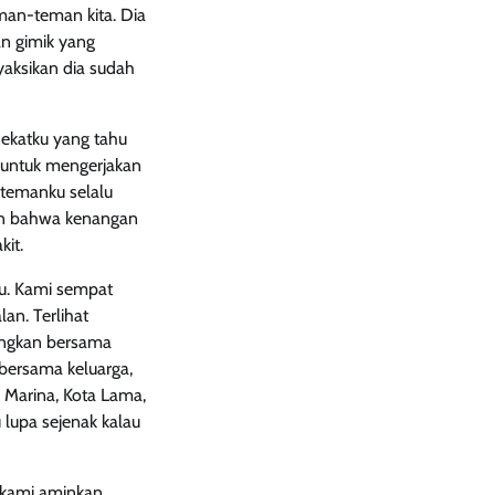
man-teman kita. Dia
an gimik yang
aksikan dia sudah
ekatku yang tahu
 untuk mengerjakan
-temanku selalu
an bahwa kenangan
it.
u. Kami sempat
an. Terlihat
angkan bersama
bersama keluarga,
i Marina, Kota Lama,
lupa sejenak kalau
 kami aminkan