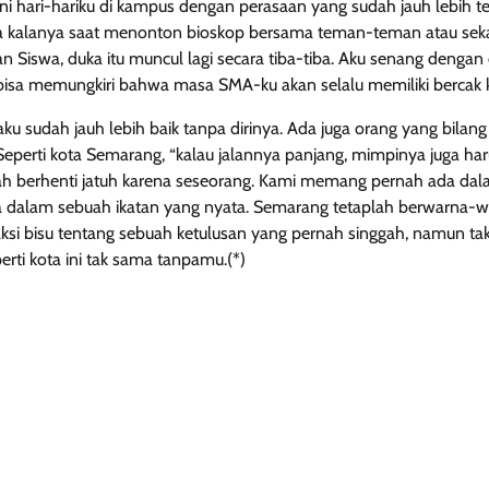
ni hari-hariku di kampus dengan perasaan yang sudah jauh lebih 
a kalanya saat menonton bioskop bersama teman-teman atau sek
 Siswa, duka itu muncul lagi secara tiba-tiba. Aku senang dengan 
bisa memungkiri bahwa masa SMA-ku akan selalu memiliki bercak 
 aku sudah jauh lebih baik tanpa dirinya. Ada juga orang yang bilang
 Seperti kota Semarang, “kalau jalannya panjang, mimpinya juga har
ah berhenti jatuh karena seseorang. Kami memang pernah ada dal
dalam sebuah ikatan yang nyata. Semarang tetaplah berwarna-warn
aksi bisu tentang sebuah ketulusan yang pernah singgah, namun t
rti kota ini tak sama tanpamu.(*)