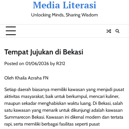
Media Literasi
Skip
to
Unlocking Minds, Sharing Wisdom
content
Pendidikan
Sosial
Olahraga
Resensi
Ulasan
Opini
Tempat Jujukan di Bekasi
Posted on
01/06/2026
by
R212
Oleh Khaila Azraha FN
Setiap daerah biasanya memiliki kawasan yang menjadi pusat
aktivitas masyarakat, baik untuk berkumpul, mencari kuliner,
maupun sekadar menghabiskan waktu luang. Di Bekasi, salah
satu kawasan yang menarik untuk dikunjungi adalah kawasan
Summarecon Bekasi. Kawasan ini dikenal modern dan tertata
rapi, serta memiliki berbagai fasilitas seperti pusat