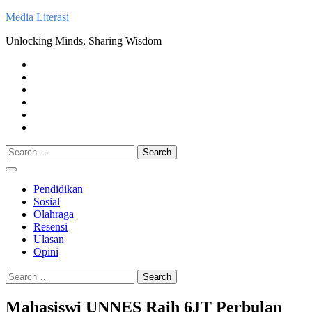
Skip
Media Literasi
to
Unlocking Minds, Sharing Wisdom
content
Pendidikan
Sosial
Olahraga
Resensi
Ulasan
Opini
Search
for:
Pendidikan
Sosial
Olahraga
Resensi
Ulasan
Opini
Search
for:
Mahasiswi UNNES Raih 6JT Perbulan