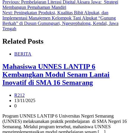
Post
Previous:
Pembelajaran Literasi Digital Aksara Jawa: Strategi
Membangun Pemahaman Mandiri
navigation
Next:
Peningkatan Produksi, Kualitas Bibit Alpukat, dan
Implementasi Manajemen Kelompok Tani Alpukat “Gunung
Berkah” di Dusun Gunungsari, Ngesrepbalong, Kendal, Jawa
Tengah
Related Posts
BERITA
Mahasiswa UNNES LANTIP 6
Kembangkan Modul Senam Lantai
Inovatif di SMA 16 Semarang
R212
13/11/2025
0
Program UNNES LANTIP 6 Universitas Negeri Semarang
(UNNES) melaksanakan praktik pembelajaran di SMA Negeri 16
Semarang. Melalui program tersebut, mahasiswa UNNES
mengimplementasikan modul pembelajaran senam […]