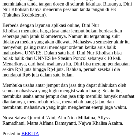
memintakan tanda tangan dosen di seluruh fakultas. Biasanya, Dini
Nur Kholisah hanya menerima pesanan tanda tangan di FK
(Fakultas Kedokteran).
Berbeda dengan layanan aplikasi online, Dini Nur
Kholisah mematok harga jasa antar jemput bukan berdasarkan
seberapa jauh jarak kilometernya. Namun itu tergantung sulit
tidaknya medan yang akan dilewati. Mahasiswa semester akhir itu
menyebut, paling ramai mendapat orderan ketika arus balik
mahasiswa UNNES. Dalam satu hari, Dini Nur Kholisah bisa
bolak-balik dari UNNES ke Stasiun Poncol sebanyak 10 kali.
Menariknya, dari hasil usahanya itu, Dini bisa meraup pendapatan
sekira Rp3 juta hingga Rp4 juta. Bahkan, pernah sesekali dia
mendapat Rp6 juta dalam satu bulan.
Membuka usaha antar-jemput dan jasa titip dapat dilakukan oleh
semua mahasiswa yang ingin mengisi waktu luang. Selain itu,
membuka usaha antar-jemput dan jasa titip memiliki banyak manfaat
diantaranya, menambah relasi, menambah uang jajan, dan
membantu mahasiswa yang ingin menghemat energi juga waktu.
Nova Salwa Qurrotul ’Aini, Alin Nida Millatina, Allyssa
Ramadhani, Marta Alfiana Damayanti, Najwa Khalisa Azahra.
Posted in
BERITA