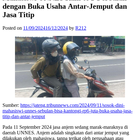
dengan Buka Usaha Antar-Jemput dan
Jasa Titip
Posted on
11/09/2024
16/12/2024
by
R212
Sumber:
https://jateng.tribunnews.com/2024/09/11/sosok-dini-
mahasiswi-unnes-sebulan-bisa-kantongi-rp6-juta-buka-usaha-jasa-
titip-dan-antar-jemput
Pada 11 September 2024 jasa anjem sedang marak-maraknya di
daerah UNNES. Anjem adalah singkatan dari antar jemput yang
dilakukan oleh mahasiswa, tanpa terikat oleh perusahaan atau