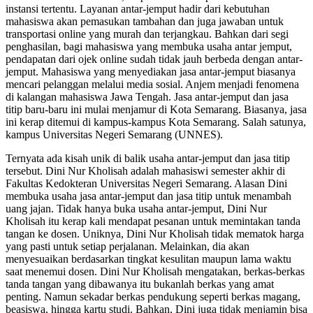
instansi tertentu. Layanan antar-jemput hadir dari kebutuhan
mahasiswa akan pemasukan tambahan dan juga jawaban untuk
transportasi online yang murah dan terjangkau. Bahkan dari segi
penghasilan, bagi mahasiswa yang membuka usaha antar jemput,
pendapatan dari ojek online sudah tidak jauh berbeda dengan antar-
jemput. Mahasiswa yang menyediakan jasa antar-jemput biasanya
mencari pelanggan melalui media sosial. Anjem menjadi fenomena
di kalangan mahasiswa Jawa Tengah. Jasa antar-jemput dan jasa
titip baru-baru ini mulai menjamur di Kota Semarang. Biasanya, jasa
ini kerap ditemui di kampus-kampus Kota Semarang. Salah satunya,
kampus Universitas Negeri Semarang (UNNES).
Ternyata ada kisah unik di balik usaha antar-jemput dan jasa titip
tersebut. Dini Nur Kholisah adalah mahasiswi semester akhir di
Fakultas Kedokteran Universitas Negeri Semarang. Alasan Dini
membuka usaha jasa antar-jemput dan jasa titip untuk menambah
uang jajan. Tidak hanya buka usaha antar-jemput, Dini Nur
Kholisah itu kerap kali mendapat pesanan untuk memintakan tanda
tangan ke dosen. Uniknya, Dini Nur Kholisah tidak mematok harga
yang pasti untuk setiap perjalanan. Melainkan, dia akan
menyesuaikan berdasarkan tingkat kesulitan maupun lama waktu
saat menemui dosen. Dini Nur Kholisah mengatakan, berkas-berkas
tanda tangan yang dibawanya itu bukanlah berkas yang amat
penting. Namun sekadar berkas pendukung seperti berkas magang,
beasiswa, hingga kartu studi. Bahkan, Dini juga tidak menjamin bisa