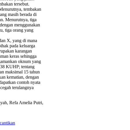
mbakan tersebut.
 Menurutnya, tembakan
yang masih berada di
n. Menurutnya, tiga
k dengan menggunakan
tu, tiga orang yang
, dan X, yang di mana
pihak pada keluarga
rupakan karangan
uman keras sehingga
engamankan oknum yang
 338 KUHP; tentang
an maksimal 15 tahun
kan kematian, dengan
dapatkan contoh nyata
ncegah terulangnya
yah, Refa Amelia Putri,
cantikan