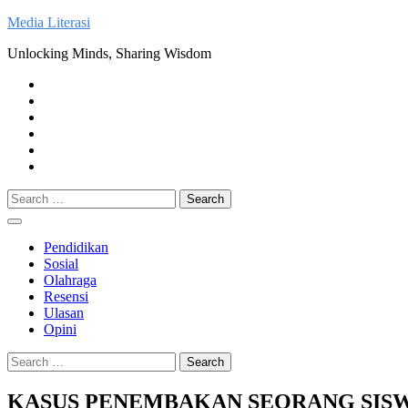
Skip
Media Literasi
to
Unlocking Minds, Sharing Wisdom
content
Pendidikan
Sosial
Olahraga
Resensi
Ulasan
Opini
Search
for:
Pendidikan
Sosial
Olahraga
Resensi
Ulasan
Opini
Search
for:
KASUS PENEMBAKAN SEORANG SISW