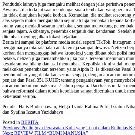
Penduduk lainnya juga mengaku melihat dengan jelas peristiwa pene
Awalnya, dia terkejut saat mendengar suara tembakan yang pertama.
itu tidak ditujukan kepada korban. Kemudian, dia melihat seseorang 
atas sepeda motor mengarahkan sejumlah tiga tembakan kepada korba
orang yang menjadi sasaran tembakan, sempat menyerang penemba
senjata tajam. Akibatnya, penembak terjatuh dari kendaraan. Setelah i
ditembak meninggalkan lokasi kejadian.
Berita ini sampai ke platform media sosial seperti TikTok, Instagram
penggunanya rata-rata ialah anak remaja sampai dewasa. Netizen ber
korban dan menganggap bahwa kronologi yang dibuat oleh polisi me
belaka, netizen juga menambahkan jika polisi tersebut meminum min
kesadarannya hilang dan asal menembak. Kepolisian kini sudah m
melakukan penembakan tersebut, yaitu Aipda R. Ia dikenakan Pasal
pembunuhan yang dilakukan secara sengaja, dengan ancaman hukum
penjara dan Pasal 351 KUHP; tentang penganiayaan yang menyebab
ancaman hukuman maksimal 7 tahun penjara. Dari kasus ini kita men
bahwa reformasi dalam tubuh kepolisian sangat diperlukan untuk me
kekerasan serupa.
Penulis: Haris Budisetiawan, Helga Tsania Rahma Putri, Izzatun Niha
dan Syafina Izzatun Yazidahayu
Posted in
BERITA
Post
Previous:
Pentingnya Perawatan Kulit yang Tepat dalam Rutinitas Ke
Next:
REVIEW FILM “BUMI MANUSIA”