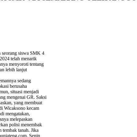
an seorang siswa SMK 4
2024 telah menarik
hanya menyoroti tentang
n lebih lanjut
 temannya sedang
okasi berusaha
mun, situasi menjadi
yang mengenai GR. Saksi
epaskan, yang membuat
Budi Wicaksono kecam
udi mengatakan,
rusnya melepaskan
arkan polisi menembak
n tembak tanah. Jika
ibunjateng.com, Senin