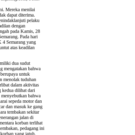
ini. Mereka menilai
dak dapat diterima.
nindaklanjuti pelaku
adilan dengan
engah pada Kamis, 28
Semarang. Pada hari
MK 4 Semarang yang
ntut atas keadilan
iliki dua sudut
ang mengatakan bahwa
i berupaya untuk
an menolak tuduhan
libat dalam aktivitas
 kedua dilihat dari
ang menyebutkan bahwa
arai sepeda motor dan
car dan masuk ke gang
ara tembakan sekitar
nerangan jalan di
ntara korban terlihat
 tembakan, pedagang ini
 korban yang jatuh.