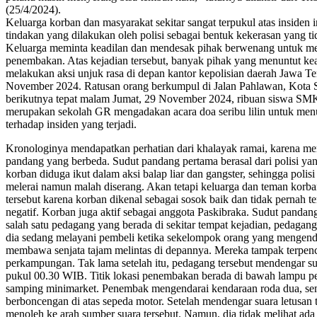
(25/4/2024).
Keluarga korban dan masyarakat sekitar sangat terpukul atas insiden 
tindakan yang dilakukan oleh polisi sebagai bentuk kekerasan yang ti
Keluarga meminta keadilan dan mendesak pihak berwenang untuk me
penembakan. Atas kejadian tersebut, banyak pihak yang menuntut ke
melakukan aksi unjuk rasa di depan kantor kepolisian daerah Jawa T
November 2024. Ratusan orang berkumpul di Jalan Pahlawan, Kota 
berikutnya tepat malam Jumat, 29 November 2024, ribuan siswa S
merupakan sekolah GR mengadakan acara doa seribu lilin untuk menu
terhadap insiden yang terjadi.
Kronologinya mendapatkan perhatian dari khalayak ramai, karena mem
pandang yang berbeda. Sudut pandang pertama berasal dari polisi y
korban diduga ikut dalam aksi balap liar dan gangster, sehingga polis
melerai namun malah diserang. Akan tetapi keluarga dan teman korb
tersebut karena korban dikenal sebagai sosok baik dan tidak pernah ter
negatif. Korban juga aktif sebagai anggota Paskibraka. Sudut pandang
salah satu pedagang yang berada di sekitar tempat kejadian, pedag
dia sedang melayani pembeli ketika sekelompok orang yang mengend
membawa senjata tajam melintas di depannya. Mereka tampak terpen
perkampungan. Tak lama setelah itu, pedagang tersebut mendengar su
pukul 00.30 WIB. Titik lokasi penembakan berada di bawah lampu pe
samping minimarket. Penembak mengendarai kendaraan roda dua, seme
berboncengan di atas sepeda motor. Setelah mendengar suara letusan
menoleh ke arah sumber suara tersebut. Namun, dia tidak melihat ada