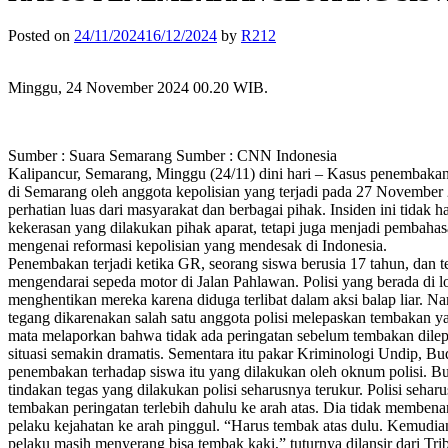
Posted on
24/11/2024
16/12/2024
by
R212
Minggu, 24 November 2024 00.20 WIB.
Sumber : Suara Semarang Sumber : CNN Indonesia
Kalipancur, Semarang, Minggu (24/11) dini hari – Kasus penembak
di Semarang oleh anggota kepolisian yang terjadi pada 27 November 
perhatian luas dari masyarakat dan berbagai pihak. Insiden ini tidak 
kekerasan yang dilakukan pihak aparat, tetapi juga menjadi pembahasa
mengenai reformasi kepolisian yang mendesak di Indonesia.
Penembakan terjadi ketika GR, seorang siswa berusia 17 tahun, dan
mengendarai sepeda motor di Jalan Pahlawan. Polisi yang berada di l
menghentikan mereka karena diduga terlibat dalam aksi balap liar. Na
tegang dikarenakan salah satu anggota polisi melepaskan tembakan 
mata melaporkan bahwa tidak ada peringatan sebelum tembakan dil
situasi semakin dramatis. Sementara itu pakar Kriminologi Undip, 
penembakan terhadap siswa itu yang dilakukan oleh oknum polisi. B
tindakan tegas yang dilakukan polisi seharusnya terukur. Polisi seha
tembakan peringatan terlebih dahulu ke arah atas. Dia tidak memben
pelaku kejahatan ke arah pinggul. “Harus tembak atas dulu. Kemudia
pelaku masih menyerang bisa tembak kaki,” tuturnya dilansir dari Tr