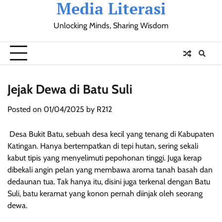
Media Literasi
Skip
to
Unlocking Minds, Sharing Wisdom
content
Pendidikan
Sosial
Olahraga
Resensi
Ulasan
Opini
Jejak Dewa di Batu Suli
Posted on
01/04/2025
by
R212
Desa Bukit Batu, sebuah desa kecil yang tenang di Kabupaten
Katingan. Hanya bertempatkan di tepi hutan, sering sekali
kabut tipis yang menyelimuti pepohonan tinggi. Juga kerap
dibekali angin pelan yang membawa aroma tanah basah dan
dedaunan tua. Tak hanya itu, disini juga terkenal dengan Batu
Suli, batu keramat yang konon pernah diinjak oleh seorang
dewa.