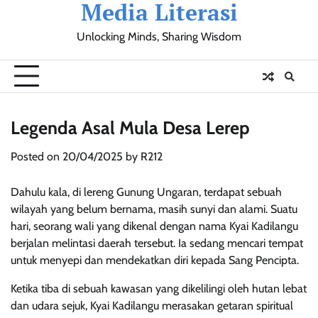
Media Literasi
Skip
to
Unlocking Minds, Sharing Wisdom
content
Pendidikan
Sosial
Olahraga
Resensi
Ulasan
Opini
Legenda Asal Mula Desa Lerep
Posted on
20/04/2025
by
R212
Dahulu kala, di lereng Gunung Ungaran, terdapat sebuah
wilayah yang belum bernama, masih sunyi dan alami. Suatu
hari, seorang wali yang dikenal dengan nama Kyai Kadilangu
berjalan melintasi daerah tersebut. Ia sedang mencari tempat
untuk menyepi dan mendekatkan diri kepada Sang Pencipta.
Ketika tiba di sebuah kawasan yang dikelilingi oleh hutan lebat
dan udara sejuk, Kyai Kadilangu merasakan getaran spiritual