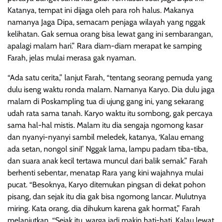
Katanya, tempat ini dijaga oleh para roh halus. Makanya
namanya Jaga Dipa, semacam penjaga wilayah yang nggak
kelihatan. Gak semua orang bisa lewat gang ini sembarangan,
apalagi malam hari.” Rara diam-diam merapat ke samping
Farah, jelas mulai merasa gak nyaman.
“Ada satu cerita,” lanjut Farah, “tentang seorang pemuda yang
dulu iseng waktu ronda malam. Namanya Karyo. Dia dulu jaga
malam di Poskampling tua di ujung gang ini, yang sekarang
udah rata sama tanah. Karyo waktu itu sombong, gak percaya
sama hal-hal mistis. Malam itu dia sengaja ngomong kasar
dan nyanyi-nyanyi sambil meledek, katanya, ‘Kalau emang
ada setan, nongol sini!’ Nggak lama, lampu padam tiba-tiba,
dan suara anak kecil tertawa muncul dari balik semak.” Farah
berhenti sebentar, menatap Rara yang kini wajahnya mulai
pucat. “Besoknya, Karyo ditemukan pingsan di dekat pohon
pisang, dan sejak itu dia gak bisa ngomong lancar. Mulutnya
miring. Kata orang, dia dihukum karena gak hormat,” Farah
melanjutkan. “Sejak itu, warga jadi makin hati-hati. Kalau lewat