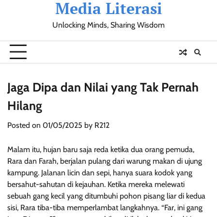
Media Literasi
Skip
to
Unlocking Minds, Sharing Wisdom
content
Pendidikan
Sosial
Olahraga
Resensi
Ulasan
Opini
Jaga Dipa dan Nilai yang Tak Pernah
Hilang
Posted on
01/05/2025
by
R212
Malam itu, hujan baru saja reda ketika dua orang pemuda,
Rara dan Farah, berjalan pulang dari warung makan di ujung
kampung. Jalanan licin dan sepi, hanya suara kodok yang
bersahut-sahutan di kejauhan. Ketika mereka melewati
sebuah gang kecil yang ditumbuhi pohon pisang liar di kedua
sisi, Rara tiba-tiba memperlambat langkahnya. “Far, ini gang