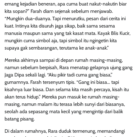
emang kejadian beneran, apa cuma buat nakut-nakutin biar
kita sopan?” Farah diam sejenak sebelum menjawab.
“Mungkin dua-duanya. Tapi menurutku, pesan dari cerita ini
kuat. Intinya kita disuruh jaga sikap, baik sama sesama
manusia maupun sama yang tak kasat mata. Kayak Blis Kucir,
mungkin cuma simbol aja, tapi simbol itu ngingetin kita
supaya gak sembarangan, terutama ke anak-anak.”
Mereka akhirnya sampai di depan rumah masing-masing,
namun sebelum berpisah, Rara menatap gelapnya ujung gang
Jaga Dipa sekali lagi. “Aku pikir tadi cuma gang biasa,”
gumamnya. Farah tersenyum tipis. “Gang ini biasa… tapi
kisahnya luar biasa. Dan selama kita masih percaya, kisah itu
akan terus hidup.” Mereka pun masuk ke rumah masing-
masing, namun malam itu terasa lebih sunyi dari biasanya,
seolah ada sepasang mata kecil yang mengintip dari balik
batang pisang.
Di dalam rumahnya, Rara duduk termenung, memandangi