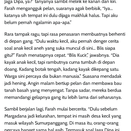
Jaga Dipa, ya?” tanyanya sambil melirik ke kanan dan kiri.
Farah mengangguk pelan, suaranya agak berbisik, “Iya…
katanya sih tempat ini dulu dijaga makhluk halus. Tapi aku
belum pernah ngalamin apa-apa.”
Rara tampak ragu, tapi rasa penasaran membuatnya berhenti
di depan gang. “Dulu waktu kecil, aku pernah denger cerita
soal anak kecil aneh yang suka muncul di sini… Blis siapa
gitu?” Farah menatapnya cepat. “Blis Kucir,” jawabnya. “Dia
kayak anak kecil, tapi rambutnya cuma tumbuh di depan
doang. Kadang botak tengah, kadang kayak dikepang satu.
Warga sini percaya dia bukan manusia.” Suasana mendadak
jadi hening. Angin malam bertiup pelan dan membawa bau
tanah basah yang menyengat. Tanpa sadar, mereka berdua
memandangi gelapnya gang itu lebih lama dari seharusnya.
Sambil berjalan lagi, Farah mulai bercerita. “Dulu sebelum
Margadana jadi kelurahan, tempat ini masih desa kecil yang
masuk wilayah Sumurpanggang. Di masa itu, orang-orang
percaya banget sama hal gaib. Termasuk soal Jaga Dipa ini.