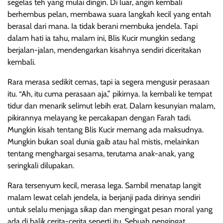
segelas teh yang mulai dingin. Di luar, angin kembali
berhembus pelan, membawa suara langkah kecil yang entah
berasal dari mana. Ia tidak berani membuka jendela. Tapi
dalam hati ia tahu, malam ini, Blis Kucir mungkin sedang
berjalan-jalan, mendengarkan kisahnya sendiri diceritakan
kembali.
Rara merasa sedikit cemas, tapi ia segera mengusir perasaan
itu. “Ah, itu cuma perasaan aja,” pikirnya. Ia kembali ke tempat
tidur dan menarik selimut lebih erat. Dalam kesunyian malam,
pikirannya melayang ke percakapan dengan Farah tadi.
Mungkin kisah tentang Blis Kucir memang ada maksudnya.
Mungkin bukan soal dunia gaib atau hal mistis, melainkan
tentang menghargai sesama, terutama anak-anak, yang
seringkali dilupakan.
Rara tersenyum kecil, merasa lega. Sambil menatap langit
malam lewat celah jendela, ia berjanji pada dirinya sendiri
untuk selalu menjaga sikap dan mengingat pesan moral yang
ada di balik cerita-cerita seperti itu. Sebuah pengingat