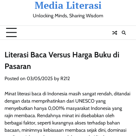
Media Literasi
Skip
to
Unlocking Minds, Sharing Wisdom
content
Pendidikan
Sosial
Olahraga
Resensi
Ulasan
Opini
Literasi Baca Versus Harga Buku di
Pasaran
Posted on
03/05/2025
by
R212
Minat literasi baca di Indonesia masih sangat rendah, ditandai
dengan data memprihatinkan dari UNESCO yang
menyebutkan hanya 0,001% masyarakat Indonesia yang
rajin membaca. Rendahnya minat ini disebabkan oleh
berbagai faktor, seperti kurangnya akses terhadap bahan
bacaan, minimnya kebiasaan membaca sejak dini, dominasi