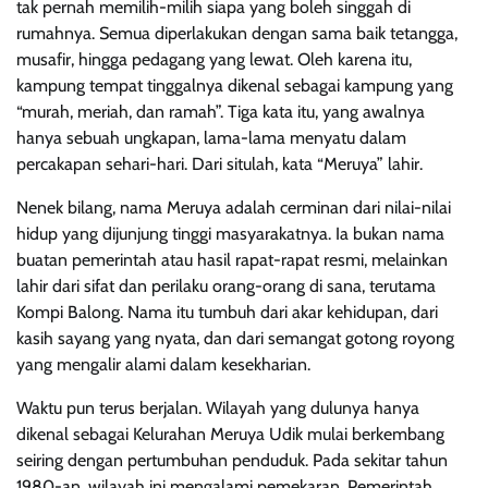
tak pernah memilih-milih siapa yang boleh singgah di
rumahnya. Semua diperlakukan dengan sama baik tetangga,
musafir, hingga pedagang yang lewat. Oleh karena itu,
kampung tempat tinggalnya dikenal sebagai kampung yang
“murah, meriah, dan ramah”. Tiga kata itu, yang awalnya
hanya sebuah ungkapan, lama-lama menyatu dalam
percakapan sehari-hari. Dari situlah, kata “Meruya” lahir.
Nenek bilang, nama Meruya adalah cerminan dari nilai-nilai
hidup yang dijunjung tinggi masyarakatnya. Ia bukan nama
buatan pemerintah atau hasil rapat-rapat resmi, melainkan
lahir dari sifat dan perilaku orang-orang di sana, terutama
Kompi Balong. Nama itu tumbuh dari akar kehidupan, dari
kasih sayang yang nyata, dan dari semangat gotong royong
yang mengalir alami dalam kesekharian.
Waktu pun terus berjalan. Wilayah yang dulunya hanya
dikenal sebagai Kelurahan Meruya Udik mulai berkembang
seiring dengan pertumbuhan penduduk. Pada sekitar tahun
1980-an, wilayah ini mengalami pemekaran. Pemerintah