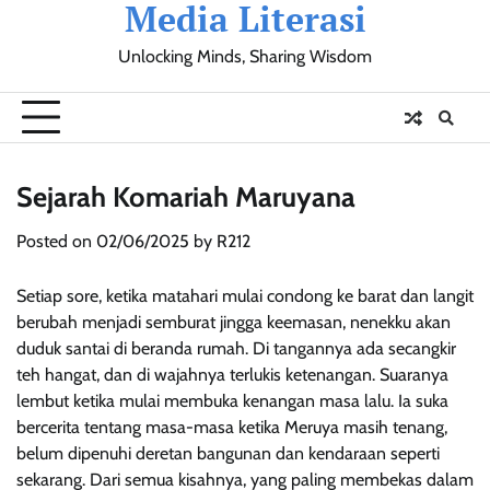
Media Literasi
Skip
to
Unlocking Minds, Sharing Wisdom
content
Pendidikan
Sosial
Olahraga
Resensi
Ulasan
Opini
Sejarah Komariah Maruyana
Posted on
02/06/2025
by
R212
Setiap sore, ketika matahari mulai condong ke barat dan langit
berubah menjadi semburat jingga keemasan, nenekku akan
duduk santai di beranda rumah. Di tangannya ada secangkir
teh hangat, dan di wajahnya terlukis ketenangan. Suaranya
lembut ketika mulai membuka kenangan masa lalu. Ia suka
bercerita tentang masa-masa ketika Meruya masih tenang,
belum dipenuhi deretan bangunan dan kendaraan seperti
sekarang. Dari semua kisahnya, yang paling membekas dalam