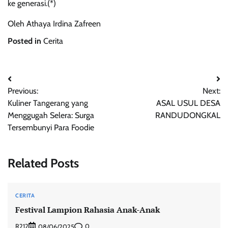
ke generasi.(*)
Oleh Athaya Irdina Zafreen
Posted in
Cerita
Post
Previous:
Next:
navigation
Kuliner Tangerang yang
ASAL USUL DESA
Menggugah Selera: Surga
RANDUDONGKAL
Tersembunyi Para Foodie
Related Posts
CERITA
Festival Lampion Rahasia Anak-Anak
R212
0
08/06/2025