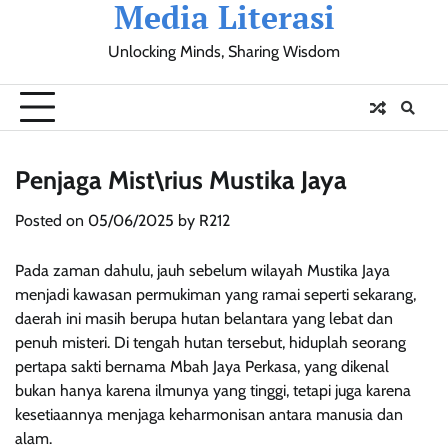
Media Literasi
Skip
to
Unlocking Minds, Sharing Wisdom
content
Pendidikan
Sosial
Olahraga
Resensi
Ulasan
Opini
Penjaga Mist\rius Mustika Jaya
Posted on
05/06/2025
by
R212
Pada zaman dahulu, jauh sebelum wilayah Mustika Jaya
menjadi kawasan permukiman yang ramai seperti sekarang,
daerah ini masih berupa hutan belantara yang lebat dan
penuh misteri. Di tengah hutan tersebut, hiduplah seorang
pertapa sakti bernama Mbah Jaya Perkasa, yang dikenal
bukan hanya karena ilmunya yang tinggi, tetapi juga karena
kesetiaannya menjaga keharmonisan antara manusia dan
alam.