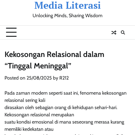
Media Literasi
Skip
to
Unlocking Minds, Sharing Wisdom
content
Pendidikan
Sosial
Olahraga
Resensi
Ulasan
Opini
Kekosongan Relasional dalam
“Tinggal Meninggal”
Posted on
25/08/2025
by
R212
Pada zaman modern seperti saat ini, fenomena kekosongan
relasional sering kali
dirasakan oleh sebagian orang di kehidupan sehari-hari.
Kekosongan relasional merupakan
suatu kondisi emosional di mana seseorang merasa kurang
memiliki kedekatan atau