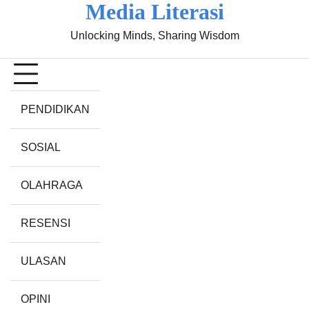
Media Literasi
Skip
to
Unlocking Minds, Sharing Wisdom
content
Pendidikan
Sosial
Olahraga
Resensi
Ulasan
Opini
PENDIDIKAN
SOSIAL
OLAHRAGA
RESENSI
ULASAN
OPINI