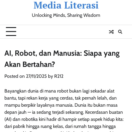
Media Literasi
Skip
to
Unlocking Minds, Sharing Wisdom
content
Pendidikan
Sosial
Olahraga
Resensi
Ulasan
Opini
AI, Robot, dan Manusia: Siapa yang
Akan Bertahan?
Posted on
27/11/2025
by
R212
Bayangkan dunia di mana robot bukan lagi sekadar alat
bantu, tapi rekan kerja yang cerdas, tak pernah lelah, dan
mampu berpikir layaknya manusia. Dunia itu bukan masa
depan jauh — ia sedang terjadi sekarang. Kecerdasan buatan
(AI) dan robotika kini hadir di hampir setiap aspek hidup kita:
dari pabrik hingga ruang kelas, dari rumah tangga hingga