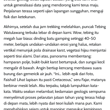
untuk generalisasi data yang mendorong kami terus maju.
Perjalanan terasa seperti ujian lapangan sungguhan, menguji
fisik dan ketekunan.
Akhirnya, setelah dua jam trekking melelahkan, puncak Tebing
Watulawang terbuka lebar di depan kami. Wow, tebing itu
megah luar biasa: dinding batu gamping setinggi 40-50
meter, berlapis undakan-undakan erosi yang halus, retakan
vertikal menunjuk pola drainase karst, vegetasi hijau menjuntai
seperti tirai alami. Dari atas, panorama membentang:
hamparan polje, bukit-bukit karst bertumpuk, dan sungai kecil
mengalir di bawah. Angin bertiup kencang membawa suara
burung dan gemericik air jauh. “Ini… lebih epik dari foto,
Faishal! Lihat lapisan itu pasti Cretaceous,” seru Fajar, matanya
berbinar meski lelah. Aku terpaku, takjub lumpuhkan kata-
kata. Waktu seakan melambat; kedamaian geologis sempurna
menyelimuti proses pelarutan jutaan tahun yang terasa hidup
di depan mata, lebih nyata dari teori kuliah mana pun. Kami
menghabiskan sejam untuk mapping: mengukur kemiringan