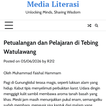
Media Literasi
Skip
to
Unlocking Minds, Sharing Wisdom
content
Pendidikan
Sosial
Olahraga
Resensi
Ulasan
Opini
Petualangan dan Pelajaran di Tebing
Watulawang
Posted on
05/06/2026
by
R212
Oleh Muhammad Faishal Hammam
Pagi di Gunungkidul terasa magis, seperti lukisan alam yang
hidup. Kabut tipis menyelimuti perbukitan karst. Udara dingin
menggigit kulit sambil membawa aroma tanah basah yang
khas. Meski jam masih menunjukkan pukul enam, semangatku
sudah membara, mengusir sisa kantuk dari malam yang