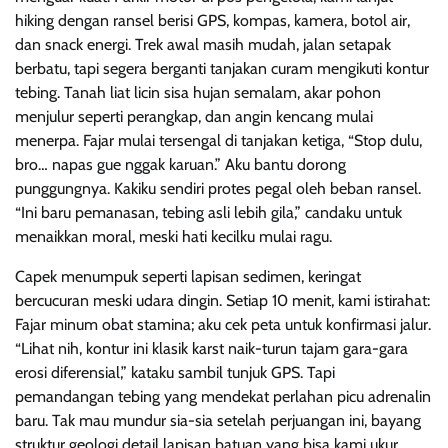
hiking dengan ransel berisi GPS, kompas, kamera, botol air,
dan snack energi. Trek awal masih mudah, jalan setapak
berbatu, tapi segera berganti tanjakan curam mengikuti kontur
tebing. Tanah liat licin sisa hujan semalam, akar pohon
menjulur seperti perangkap, dan angin kencang mulai
menerpa. Fajar mulai tersengal di tanjakan ketiga, “Stop dulu,
bro… napas gue nggak karuan.” Aku bantu dorong
punggungnya. Kakiku sendiri protes pegal oleh beban ransel.
“Ini baru pemanasan, tebing asli lebih gila,” candaku untuk
menaikkan moral, meski hati kecilku mulai ragu.
Capek menumpuk seperti lapisan sedimen, keringat
bercucuran meski udara dingin. Setiap 10 menit, kami istirahat:
Fajar minum obat stamina; aku cek peta untuk konfirmasi jalur.
“Lihat nih, kontur ini klasik karst naik-turun tajam gara-gara
erosi diferensial,” kataku sambil tunjuk GPS. Tapi
pemandangan tebing yang mendekat perlahan picu adrenalin
baru. Tak mau mundur sia-sia setelah perjuangan ini, bayang
struktur geologi detail lapisan batuan yang bisa kami ukur