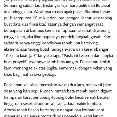
Semarang subuh tadi. Bedanya, Fajar baru pulih dari flu parah
dua minggu lalu. Wajahnya masih agak pucat. Stamina belum
pulih sempurna. “Gue ikut deh, bro, pengen liat struktur tebing
buat data klasifikasi kita,” katanya dengan semangat saat
berpapasan di kampus kemarin. Tapi saat istirahat di warung
pinggir jalan, aku lihat napasnya pendek, langkah goyah. Kami
sadar risikonya tinggi: kondisinya rapuh untuk trekking
ekstrem; jalur tebing butuh tenaga ekstra dan keseimbangan.
“Yakin lo kuat, Jar?” tanyaku ragu. “Pasti, ini kesempatan langka
buat proyek!” jawabnya sambil tos tangan. Penasaran ilmiah
kami menang telak atas logika. Kami maju dengan nekat yang
khas bagi mahasiswa geologi.
Perjalanan ke lokasi memakan waktu dua jam, melewati jalan
desa yang kian sepi. Rumah-rumah bata merah pudar, diganti
hamparan karst berlubang-lubang dolin kecil, semak belukar
tinggi, dan sesekali pohon jati liar. Udara makin lembap.
Aroma tanah basah bercampur dengan bau kotoran sapi
menguar kuat. Parkir motor di pos pengelola, kami lanjut