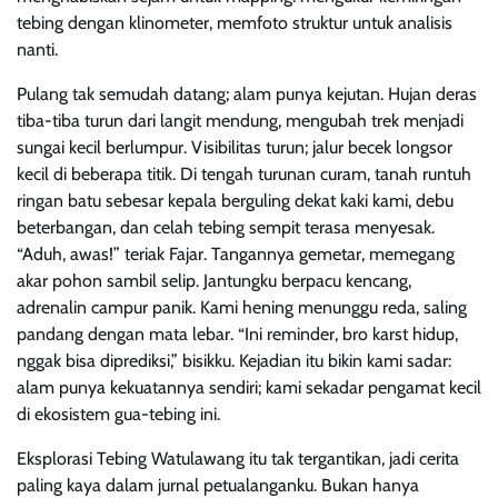
tebing dengan klinometer, memfoto struktur untuk analisis
nanti.
Pulang tak semudah datang; alam punya kejutan. Hujan deras
tiba-tiba turun dari langit mendung, mengubah trek menjadi
sungai kecil berlumpur. Visibilitas turun; jalur becek longsor
kecil di beberapa titik. Di tengah turunan curam, tanah runtuh
ringan batu sebesar kepala berguling dekat kaki kami, debu
beterbangan, dan celah tebing sempit terasa menyesak.
“Aduh, awas!” teriak Fajar. Tangannya gemetar, memegang
akar pohon sambil selip. Jantungku berpacu kencang,
adrenalin campur panik. Kami hening menunggu reda, saling
pandang dengan mata lebar. “Ini reminder, bro karst hidup,
nggak bisa diprediksi,” bisikku. Kejadian itu bikin kami sadar:
alam punya kekuatannya sendiri; kami sekadar pengamat kecil
di ekosistem gua-tebing ini.
Eksplorasi Tebing Watulawang itu tak tergantikan, jadi cerita
paling kaya dalam jurnal petualanganku. Bukan hanya