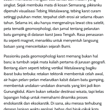
singkat. Sejak membuka mata di kosan Semarang, pikiranku
dipenuhi visualisasi Tebing Watulawang, tebing karst curam
setinggi puluhan meter, terpahat oleh erosi air selama ribuan
tahun. Selama ini, aku hanya mengenalnya lewat citra satelit,
peta tematik geomorphologi, dan jurnal tentang pelarutan
batu gamping di dataran karst Jawa Tengah. Rasa penasaran
itu seperti magnet, menarikku untuk menyentuh langsung
batuan yang menceritakan sejarah Bumi.
Passionku pada geomorphologi karst memang bukan hal
baru; ia tumbuh sejak mata kuliah pertama di jurusan geografi.
Bentang alam seperti tebing vertikal Watulawang bagiku
ibarat buku terbuka: retakan tektonik membentuk celah awal,
air hujan pelan-pelan melarutkan kalsit dalam batu gamping,
membentuk undakan-undakan dramatis yang kini jadi ikon
Gunungkidul. Alam bukan sekadar destinasi wisata, tapi kelas
lapangan hidup untuk memahami dinamika proses
endokarstik dan eksokarstik. Di sana, aku merasa terhubung
dengan lapisan waktu geologi, bebas dari hiruk-pikuk kota,