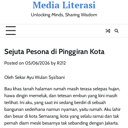
Media Literasi
Skip
to
Unlocking Minds, Sharing Wisdom
content
Pendidikan
Sosial
Olahraga
Resensi
Ulasan
Opini
Sejuta Pesona di Pinggiran Kota
Posted on
05/06/2026
by
R212
Oleh Sekar Ayu Wulan Sya’bani
Bau khas tanah halaman rumah masih terasa selepas hujan,
hawa dingin memeluk, dan tetesan embun yang kini masih
terlihat. Ini aku, yang saat ini sedang berdiri di sebuah
bangunan sederhana namun nyaman, yaitu rumah. Aku lahir
dan besar di kota Semarang, kota yang selalu ramai dan tak
pernah diam meski besarnya tak sebanding dengan Jakarta.