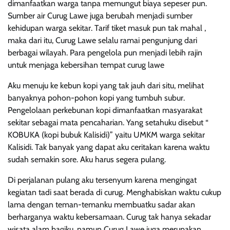
dimanfaatkan warga tanpa memungut biaya sepeser pun.
Sumber air Curug Lawe juga berubah menjadi sumber
kehidupan warga sekitar. Tarif tiket masuk pun tak mahal ,
maka dari itu, Curug Lawe selalu ramai pengunjung dari
berbagai wilayah. Para pengelola pun menjadi lebih rajin
untuk menjaga kebersihan tempat curug lawe
Aku menuju ke kebun kopi yang tak jauh dari situ, melihat
banyaknya pohon-pohon kopi yang tumbuh subur.
Pengelolaan perkebunan kopi dimanfaatkan masyarakat
sekitar sebagai mata pencaharian. Yang setahuku disebut “
KOBUKA (kopi bubuk Kalisidi)” yaitu UMKM warga sekitar
Kalisidi. Tak banyak yang dapat aku ceritakan karena waktu
sudah semakin sore. Aku harus segera pulang.
Di perjalanan pulang aku tersenyum karena mengingat
kegiatan tadi saat berada di curug. Menghabiskan waktu cukup
lama dengan teman-temanku membuatku sadar akan
berharganya waktu kebersamaan. Curug tak hanya sekadar
wisata alam bagiku, namun Curug Lawe juga merupakan