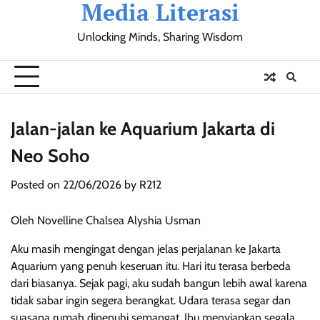
Media Literasi
Skip
to
Unlocking Minds, Sharing Wisdom
content
Pendidikan
Sosial
Olahraga
Resensi
Ulasan
Opini
Jalan-jalan ke Aquarium Jakarta di
Neo Soho
Posted on
22/06/2026
by
R212
Oleh Novelline Chalsea Alyshia Usman
Aku masih mengingat dengan jelas perjalanan ke Jakarta
Aquarium yang penuh keseruan itu. Hari itu terasa berbeda
dari biasanya. Sejak pagi, aku sudah bangun lebih awal karena
tidak sabar ingin segera berangkat. Udara terasa segar dan
suasana rumah dipenuhi semangat. Ibu menyiapkan segala