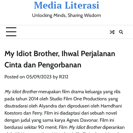
Media Literasi
Skip
to
Unlocking Minds, Sharing Wisdom
content
Pendidikan
Sosial
Olahraga
Resensi
Ulasan
Opini
My Idiot Brother, Ihwal Perjalanan
Cinta dan Pengorbanan
Posted on
05/09/2023
by
R212
My Idiot Brother
merupakan film drama keluarga yang rilis
pada tahun 2014 oleh Studio Film One Productions yang
disutradarai oleh Alyandra dan diproduseri oleh Hamdhani
Koestoro dan Ferry. Film ini diadaptasi dari sebuah novel
dengan judul yang sama karya Agnes Davonar. Film ini
berdurasi sekitar 90 menit. Film
My Idiot Brother
diperankan