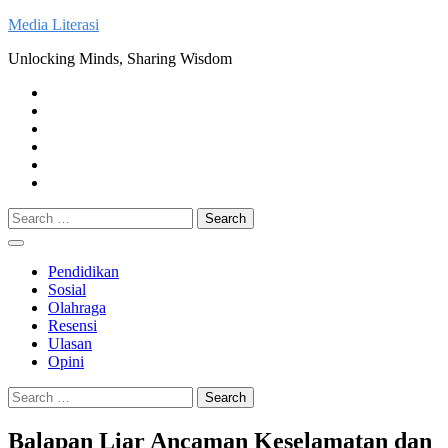
Skip
Media Literasi
to
Unlocking Minds, Sharing Wisdom
content
Pendidikan
Sosial
Olahraga
Resensi
Ulasan
Opini
Search
for:
Pendidikan
Sosial
Olahraga
Resensi
Ulasan
Opini
Search
for:
Balapan Liar Ancaman Keselamatan dan