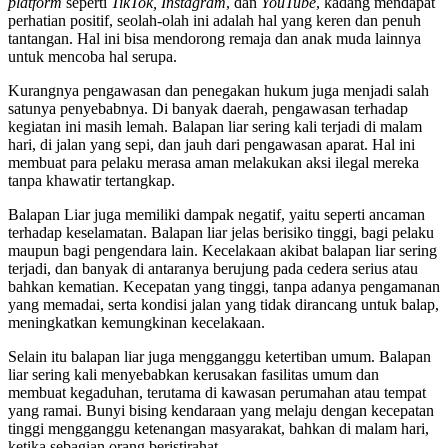
platform
seperti
TikTok, Instagram
, dan
YouTube
, kadang mendapat
perhatian positif, seolah-olah ini adalah hal yang keren dan penuh
tantangan. Hal ini bisa mendorong remaja dan anak muda lainnya
untuk mencoba hal serupa.
Kurangnya pengawasan dan penegakan hukum juga menjadi salah
satunya penyebabnya. Di banyak daerah, pengawasan terhadap
kegiatan ini masih lemah. Balapan liar sering kali terjadi di malam
hari, di jalan yang sepi, dan jauh dari pengawasan aparat. Hal ini
membuat para pelaku merasa aman melakukan aksi ilegal mereka
tanpa khawatir tertangkap.
Balapan Liar juga memiliki dampak negatif, yaitu seperti ancaman
terhadap keselamatan. Balapan liar jelas berisiko tinggi, bagi pelaku
maupun bagi pengendara lain. Kecelakaan akibat balapan liar sering
terjadi, dan banyak di antaranya berujung pada cedera serius atau
bahkan kematian. Kecepatan yang tinggi, tanpa adanya pengamanan
yang memadai, serta kondisi jalan yang tidak dirancang untuk balap,
meningkatkan kemungkinan kecelakaan.
Selain itu balapan liar juga mengganggu ketertiban umum. Balapan
liar sering kali menyebabkan kerusakan fasilitas umum dan
membuat kegaduhan, terutama di kawasan perumahan atau tempat
yang ramai. Bunyi bising kendaraan yang melaju dengan kecepatan
tinggi mengganggu ketenangan masyarakat, bahkan di malam hari,
ketika sebagian orang beristirahat.