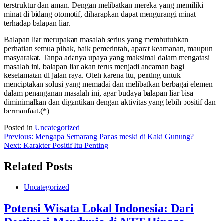
terstruktur dan aman. Dengan melibatkan mereka yang memiliki
minat di bidang otomotif, diharapkan dapat mengurangi minat
terhadap balapan liar.
Balapan liar merupakan masalah serius yang membutuhkan
perhatian semua pihak, baik pemerintah, aparat keamanan, maupun
masyarakat. Tanpa adanya upaya yang maksimal dalam mengatasi
masalah ini, balapan liar akan terus menjadi ancaman bagi
keselamatan di jalan raya. Oleh karena itu, penting untuk
menciptakan solusi yang memadai dan melibatkan berbagai elemen
dalam penanganan masalah ini, agar budaya balapan liar bisa
diminimalkan dan digantikan dengan aktivitas yang lebih positif dan
bermanfaat.(*)
Posted in
Uncategorized
Post
Previous:
Mengapa Semarang Panas meski di Kaki Gunung?
Next:
Karakter Positif Itu Penting
navigation
Related Posts
Uncategorized
Potensi Wisata Lokal Indonesia: Dari