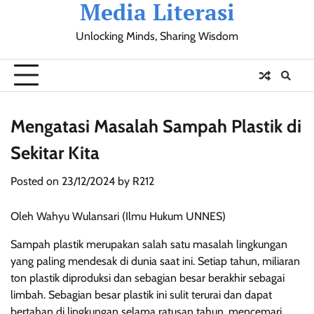
Media Literasi
Skip
to
Unlocking Minds, Sharing Wisdom
content
Pendidikan
Sosial
Olahraga
Resensi
Ulasan
Opini
Mengatasi Masalah Sampah Plastik di
Sekitar Kita
Posted on
23/12/2024
by
R212
Oleh Wahyu Wulansari (Ilmu Hukum UNNES)
Sampah plastik merupakan salah satu masalah lingkungan
yang paling mendesak di dunia saat ini. Setiap tahun, miliaran
ton plastik diproduksi dan sebagian besar berakhir sebagai
limbah. Sebagian besar plastik ini sulit terurai dan dapat
bertahan di lingkungan selama ratusan tahun, mencemari