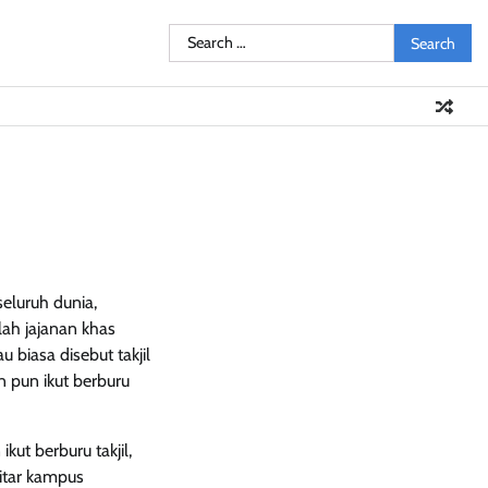
Search
Pendidikan
Sosial
Olahraga
Resensi
Ulasan
Opini
for:
eluruh dunia,
lah jajanan khas
biasa disebut takjil
n pun ikut berburu
kut berburu takjil,
kitar kampus