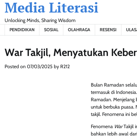
Media Literasi
Skip
to
content
Unlocking Minds, Sharing Wisdom
PENDIDIKAN
SOSIAL
OLAHRAGA
RESENSI
ULAS
War Takjil, Menyatukan Keb
Posted on
07/03/2025
by
R212
Bulan Ramadan selalu 
termasuk di Indonesia.
Ramadan. Menjelang be
untuk berbuka puasa. 
takjil. Fenomena ini 
Fenomena
War
Takjil 
bahkan lebih awal dari