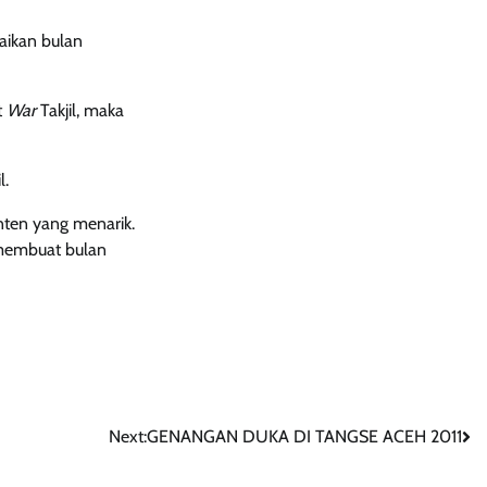
maikan bulan
t
War
Takjil, maka
l.
onten yang menarik.
 membuat bulan
Next:
GENANGAN DUKA DI TANGSE ACEH 2011