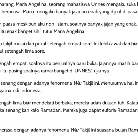
marang. Maria Angelina, seorang mahasiswa Unnes mengaku suka be
ut berpuasa. Maria mengaku banyak jajanan enak yang dijual di pas
an puasa meskipun aku non-Islam, soalnya banyak jajan yang enak. 
itu enak banget sih,” tutur Maria Angelina.
 takjil mulai dari pukul setengah empat sore. Ini lebih awal dari 
kul setengah lima sore.
engah empat, soalnya itu penjualnya baru buka. Jajannya masih ban
i itu pusing soalnya ramai banget di UNNES,” ujarnya.
u senang dengan adanya fenomena
War
Takjil ini. Menurutnya hal i
gaman di Indonesia.
engah lima biar mendekati berbuka, mereka udah duluan tuh. Kalau
reka senang kan kalo Ramadan. Mereka juga dapat euforia Ramadan,”
a merasa dengan adanya fenomena
War
Takjil ini suasana bulan Ra