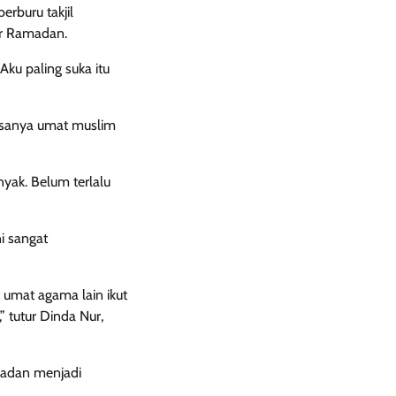
rburu takjil
ar Ramadan.
Aku paling suka itu
biasanya umat muslim
yak. Belum terlalu
ni sangat
 umat agama lain ikut
 tutur Dinda Nur,
madan menjadi