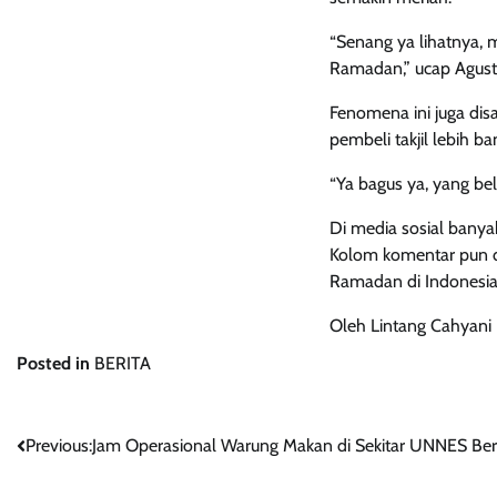
“Senang ya lihatnya, 
Ramadan,” ucap Agust
Fenomena ini juga disa
pembeli takjil lebih 
“Ya bagus ya, yang beli
Di media sosial banya
Kolom komentar pun d
Ramadan di Indonesia 
Oleh Lintang Cahyani
Posted in
BERITA
Post
Previous:
Jam Operasional Warung Makan di Sekitar UNNES B
navigation