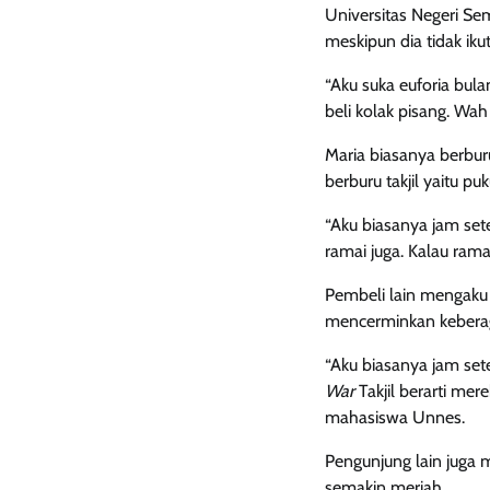
Universitas Negeri Se
meskipun dia tidak ik
“Aku suka euforia bul
beli kolak pisang. Wah 
Maria biasanya berburu
berburu takjil yaitu pu
“Aku biasanya jam set
ramai juga. Kalau rama
Pembeli lain mengak
mencerminkan kebera
“Aku biasanya jam set
War
Takjil berarti me
mahasiswa Unnes.
Pengunjung lain jug
semakin meriah.