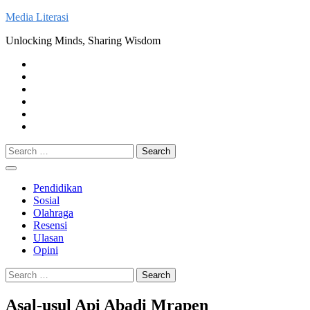
Skip
Media Literasi
to
Unlocking Minds, Sharing Wisdom
content
Pendidikan
Sosial
Olahraga
Resensi
Ulasan
Opini
Search
for:
Pendidikan
Sosial
Olahraga
Resensi
Ulasan
Opini
Search
for:
Asal-usul Api Abadi Mrapen