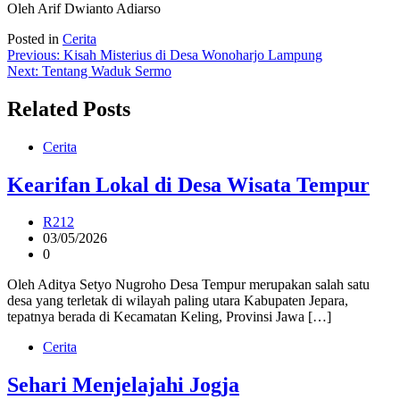
Oleh Arif Dwianto Adiarso
Posted in
Cerita
Post
Previous:
Kisah Misterius di Desa Wonoharjo Lampung
Next:
Tentang Waduk Sermo
navigation
Related Posts
Cerita
Kearifan Lokal di Desa Wisata Tempur
R212
03/05/2026
0
Oleh Aditya Setyo Nugroho Desa Tempur merupakan salah satu
desa yang terletak di wilayah paling utara Kabupaten Jepara,
tepatnya berada di Kecamatan Keling, Provinsi Jawa […]
Cerita
Sehari Menjelajahi Jogja