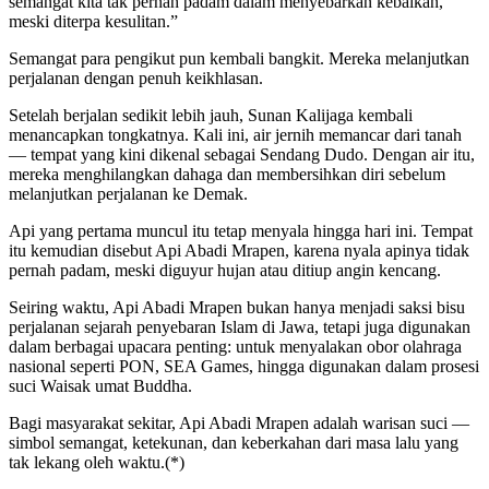
semangat kita tak pernah padam dalam menyebarkan kebaikan,
meski diterpa kesulitan.”
Semangat para pengikut pun kembali bangkit. Mereka melanjutkan
perjalanan dengan penuh keikhlasan.
Setelah berjalan sedikit lebih jauh, Sunan Kalijaga kembali
menancapkan tongkatnya. Kali ini, air jernih memancar dari tanah
— tempat yang kini dikenal sebagai Sendang Dudo. Dengan air itu,
mereka menghilangkan dahaga dan membersihkan diri sebelum
melanjutkan perjalanan ke Demak.
Api yang pertama muncul itu tetap menyala hingga hari ini. Tempat
itu kemudian disebut Api Abadi Mrapen, karena nyala apinya tidak
pernah padam, meski diguyur hujan atau ditiup angin kencang.
Seiring waktu, Api Abadi Mrapen bukan hanya menjadi saksi bisu
perjalanan sejarah penyebaran Islam di Jawa, tetapi juga digunakan
dalam berbagai upacara penting: untuk menyalakan obor olahraga
nasional seperti PON, SEA Games, hingga digunakan dalam prosesi
suci Waisak umat Buddha.
Bagi masyarakat sekitar, Api Abadi Mrapen adalah warisan suci —
simbol semangat, ketekunan, dan keberkahan dari masa lalu yang
tak lekang oleh waktu.(*)