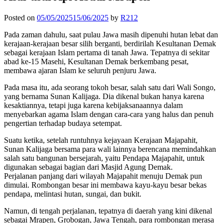
Posted on
05/05/2025
15/06/2025
by
R212
Pada zaman dahulu, saat pulau Jawa masih dipenuhi hutan lebat dan
kerajaan-kerajaan besar silih berganti, berdirilah Kesultanan Demak
sebagai kerajaan Islam pertama di tanah Jawa. Tepatnya di sekitar
abad ke-15 Masehi, Kesultanan Demak berkembang pesat,
membawa ajaran Islam ke seluruh penjuru Jawa.
Pada masa itu, ada seorang tokoh besar, salah satu dari Wali Songo,
yang bernama Sunan Kalijaga. Dia dikenal bukan hanya karena
kesaktiannya, tetapi juga karena kebijaksanaannya dalam
menyebarkan agama Islam dengan cara-cara yang halus dan penuh
pengertian terhadap budaya setempat.
Suatu ketika, setelah runtuhnya kejayaan Kerajaan Majapahit,
Sunan Kalijaga bersama para wali lainnya berencana memindahkan
salah satu bangunan bersejarah, yaitu Pendapa Majapahit, untuk
digunakan sebagai bagian dari Masjid Agung Demak.
Perjalanan panjang dari wilayah Majapahit menuju Demak pun
dimulai. Rombongan besar ini membawa kayu-kayu besar bekas
pendapa, melintasi hutan, sungai, dan bukit.
Namun, di tengah perjalanan, tepatnya di daerah yang kini dikenal
sebagai Mrapen, Grobogan, Jawa Tengah, para rombongan merasa