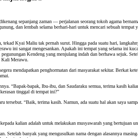
ak dikenang sepanjang zaman — perjalanan seorang tokoh agama bernam
gunung, dan lembah selama berhari-hari untuk mencari sebuah tempat y
, tekad Kyai Maliu tak pernah surut. Hingga pada suatu hari, langkah
erawu ini sangat mengesankan. Apakah ini tempat yang selama ini kuca
ada pegunungan Kendeng yang menjulang indah dan berhawa sejuk. Sete
 Kali Merawu.
n, segera mendapatkan penghormatan dari masyarakat sekitar. Berkat ke
amai.
a. “Bapak-bapak, Ibu-ibu, dan Saudaraku semua, terima kasih kalian 
erasan tinggal di tempat ini?”
 tersebut. “Baik, terima kasih. Namun, ada suatu hal akan saya samp
kepada kalian adalah untuk melakukan musyawarah yang bertujuan unt
. Setelah banyak yang mengusulkan nama dengan alasannya masing-m