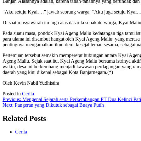
Banjar. Alasannya adalah, karena tanah-tanahnya yang berundak dan 
“Aku setuju Kyai….” jawab seorang warga. “Aku juga setuju Kyai…
Di saat musyawarah itu juga atas dasar kesepakatn warga, Kyai Mali
Pada suatu masa, pondok Kyai Ageng Maliu kedatangan tiga tamu isti
para ulama ini disambut hangat oleh Kyai Ageng Maliu, yang meras
pentingnya mengamalkan ilmu demi kesejahteraan sesama, sebagaim
Pertemuan tersebut semakin mempererat hubungan antara Kyai Ageng 
Ageng Maliu. Sejak saat itu, Kyai Ageng Maliu bersama istrinya akt
waktu, desa ini berkembang menjadi kawasan perdagangan yang ram
daerah yang kini dikenal sebagai Kota Banjarnegara.(*)
Oleh
Kevin Nabil Yudhistira
Posted in
Cerita
Post
Previous:
Mengenal Sejarah serta Perkembangan PT Dua Kelinci Pat
Next:
Pangeran yang Dikutuk sebagai Buaya Putih
navigation
Related Posts
Cerita