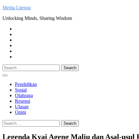
Skip
Media Literasi
to
Unlocking Minds, Sharing Wisdom
content
Pendidikan
Sosial
Olahraga
Resensi
Ulasan
Opini
Search
for:
Pendidikan
Sosial
Olahraga
Resensi
Ulasan
Opini
Search
for:
Legenda Kyai Ageng Maliu dan Asal-usul 