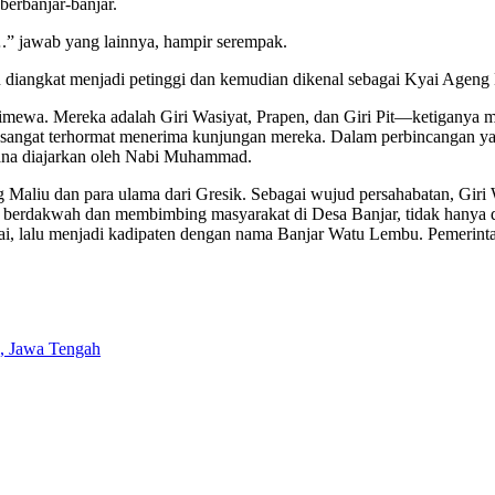
berbanjar-banjar.
.” jawab yang lainnya, hampir serempak.
u diangkat menjadi petinggi dan kemudian dikenal sebagai Kyai Ageng 
mewa. Mereka adalah Giri Wasiyat, Prapen, dan Giri Pit—ketiganya me
a sangat terhormat menerima kunjungan mereka. Dalam perbincangan ya
ana diajarkan oleh Nabi Muhammad.
Maliu dan para ulama dari Gresik. Sebagai wujud persahabatan, Giri
if berdakwah dan membimbing masyarakat di Desa Banjar, tidak hanya d
ai, lalu menjadi kadipaten dengan nama Banjar Watu Lembu. Pemerin
i, Jawa Tengah