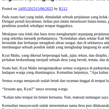
Posted on
14/05/2025
15/06/2025
by
R212
Pada suatu hari yang indah, dimulailah sebuah perjalanan yang kel
Dengan penuh keyakinan, beliau pun mulai menelusuri hutan-hutan, 
pendirian pondok sekaligus tempat tinggalnya.
Meskipun rasa lelah dan haus terus menghampiri sepanjang perjalanan
yang seketika menarik perhatiannya. “Keindahan alam sekitar Kali M
berundak dan berbanjar mengikuti aliran sungai, dan di sekitarnya 
membangun sebuah pondok indah yang menghadap langsung ke arah
Kyai Maliu, yang dikenal berperangai baik, jujur, tekun, dan disipli
perlahan berkembang menjadi sebuah desa yang bersih, tertata, dan d
Suatu hari, Kyai Maliu mengumpulkan semua warganya di padepokanny
hadapan warga yang diundangnya. Kemudian lanjutnya, “Apa kalian k
Semua warga menjawab sudah betah dan nyaman tinggal di tempat baru
“Sesuatu apa, Kyai?” tanya seorang warga.
“Kalian tahu tempat ini belum bernama. Nah, maksud undangan saya 
Kemudian musyawarah untuk menentukan nama desa pun dilaksanakan