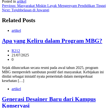
Posted in
artikel
Post
Previous:
Masyarakat Miskin Layak Mengenyam Pendidikan Tinggi
Next:
Tujuhbelasan di Juwangi
navigation
Related Posts
artikel
Apa yang Keliru dalam Program MBG?
R212
21/07/2025
0
Sejak diluncurkan secara resmi pada awal tahun 2025, program
MBG memperoleh sambutan positif dari masyarakat. Kebijakan ini
dinilai sebagai inisiatif nyata pemerintah dalam memperkuat
kesehatan […]
artikel
Generasi Desainer Baru dari Kampus
Konservasi