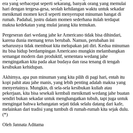
era yang serbacepat seperti sekarang, banyak orang yang memulai
hari dengan tergesa-gesa, seolah kehilangan waktu untuk sekadar
menikmati momen kecil seperti menyeruput minuman hangat di
rumah. Padahal, justru dalam momen sederhana itulah terdapat
makna kedekatan yang mulai jarang kita temukan.
Pergeseran dari wedang jahe ke Americano tidak bisa dihindari,
karena dunia memang terus berubah. Namun, perubahan ini
seharusnya tidak membuat kita melupakan jati diri. Kedua minuman
itu bisa hidup berdampingan Americano mungkin melambangkan
semangat modern dan produktif, sementara wedang jahe
mengingatkan kita pada akar budaya dan rasa tenang di tengah
kesibukan kehidupan.
Akhirnya, apa pun minuman yang kita pilih di pagi hari, entah itu
kopi pahit atau jahe manis, yang lebih penting adalah makna yang
menyertainya. Mungkin, di sela-sela kesibukan kuliah atau
pekerjaan, kita bisa sesekali kembali menikmati wedang jahe buatan
sendiri bukan sekadar untuk menghangatkan tubuh, tapi juga untuk
mengingat bahwa kehangatan sejati tidak selalu datang dari kafe,
melainkan dari tradisi yang tumbuh di rumah-rumah kita sejak dulu.
(*)
Oleh Jannata Aditama