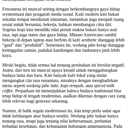
Fenomena ini muncul seiring dengan berkembangnya gaya hidup
westernisasi dan pengaruh media sosial. Kafe modern kini bukan
sekadar tempat menikmati minuman, melainkan juga menjadi ruang
sosial untuk bersantai, bekerja, bahkan membangun citra diri.
Segelas kopi kini memiliki nilai penuh makna bukan hanya soal
rasa, tapi juga status dan gaya hidup. Minum Americano sambil
bekerja di depan laptop atau berfoto di kafe aesthetic dianggap lebih
“gaul” dan “produktif”. Sementara itu, wedang jahe kerap dianggap
ketinggalan zaman, padahal kandungan dan maknanya jauh lebih
kaya.
Meski begitu, tidak semua hal tentang perubahan ini bersifat negatif.
Justru, dari tren ini muncul upaya kreatif untuk menggabungkan
budaya lama dan baru. Kini banyak kafe lokal yang mulai
mengangkat cita rasa nusantara, misalnya dengan menghadirkan
menu seperti
wedang jahe latte
,
kopi rempah
, atau
spiced milk
coffee
. Perpaduan ini menunjukkan bahwa budaya tradisional bisa
tetap hidup di tengah modernitas, asalkan dikemas dengan cara yang
lebih relevan bagi generasi sekarang.
Namun, di balik segala modernisasi itu, kita tetap perlu sadar agar
tidak kehilangan akar budaya sendiri. Wedang jahe bukan hanya
tentang rasa, tetapi juga tentang nilai kebersamaan, perhatian
terhadap kesehatan, dan kehangatan hubungan antarmanusia. Pada