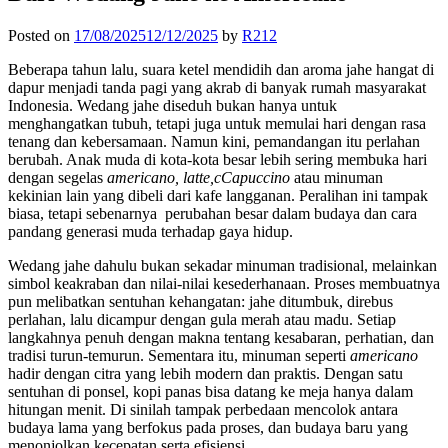
Posted on
17/08/2025
12/12/2025
by
R212
Beberapa tahun lalu, suara ketel mendidih dan aroma jahe hangat di
dapur menjadi tanda pagi yang akrab di banyak rumah masyarakat
Indonesia. Wedang jahe diseduh bukan hanya untuk
menghangatkan tubuh, tetapi juga untuk memulai hari dengan rasa
tenang dan kebersamaan. Namun kini, pemandangan itu perlahan
berubah. Anak muda di kota-kota besar lebih sering membuka hari
dengan segelas
americano, latte,cCapuccino
atau minuman
kekinian lain yang dibeli dari kafe langganan. Peralihan ini tampak
biasa, tetapi sebenarnya perubahan besar dalam budaya dan cara
pandang generasi muda terhadap gaya hidup.
Wedang jahe dahulu bukan sekadar minuman tradisional, melainkan
simbol keakraban dan nilai-nilai kesederhanaan. Proses membuatnya
pun melibatkan sentuhan kehangatan: jahe ditumbuk, direbus
perlahan, lalu dicampur dengan gula merah atau madu. Setiap
langkahnya penuh dengan makna tentang kesabaran, perhatian, dan
tradisi turun-temurun. Sementara itu, minuman seperti
americano
hadir dengan citra yang lebih modern dan praktis. Dengan satu
sentuhan di ponsel, kopi panas bisa datang ke meja hanya dalam
hitungan menit. Di sinilah tampak perbedaan mencolok antara
budaya lama yang berfokus pada proses, dan budaya baru yang
menonjolkan kecepatan serta efisiensi.