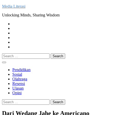
Skip
Media Literasi
to
Unlocking Minds, Sharing Wisdom
content
Pendidikan
Sosial
Olahraga
Resensi
Ulasan
Opini
Search
for:
Pendidikan
Sosial
Olahraga
Resensi
Ulasan
Opini
Search
for:
Dari Wedang Jahe ke Americano