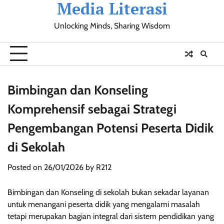
Media Literasi
Skip
to
Unlocking Minds, Sharing Wisdom
content
Pendidikan
Sosial
Olahraga
Resensi
Ulasan
Opini
Bimbingan dan Konseling
Komprehensif sebagai Strategi
Pengembangan Potensi Peserta Didik
di Sekolah
Posted on
26/01/2026
by
R212
Bimbingan dan Konseling di sekolah bukan sekadar layanan
untuk menangani peserta didik yang mengalami masalah
tetapi merupakan bagian integral dari sistem pendidikan yang