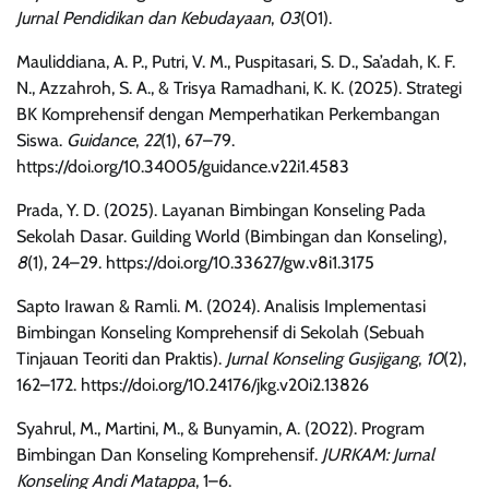
Jurnal Pendidikan dan Kebudayaan
,
03
(01).
Mauliddiana, A. P., Putri, V. M., Puspitasari, S. D., Sa’adah, K. F.
N., Azzahroh, S. A., & Trisya Ramadhani, K. K. (2025). Strategi
BK Komprehensif dengan Memperhatikan Perkembangan
Siswa.
Guidance
,
22
(1), 67–79.
https://doi.org/10.34005/guidance.v22i1.4583
Prada, Y. D. (2025). Layanan Bimbingan Konseling Pada
Sekolah Dasar. Guilding World (Bimbingan dan Konseling),
8
(1), 24–29. https://doi.org/10.33627/gw.v8i1.3175
Sapto Irawan & Ramli. M. (2024). Analisis Implementasi
Bimbingan Konseling Komprehensif di Sekolah (Sebuah
Tinjauan Teoriti dan Praktis).
Jurnal Konseling Gusjigang
,
10
(2),
162–172. https://doi.org/10.24176/jkg.v20i2.13826
Syahrul, M., Martini, M., & Bunyamin, A. (2022). Program
Bimbingan Dan Konseling Komprehensif.
JURKAM: Jurnal
Konseling Andi Matappa
, 1–6.