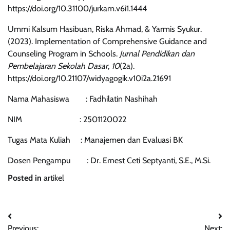
https://doi.org/10.31100/jurkam.v6i1.1444
Ummi Kalsum Hasibuan, Riska Ahmad, & Yarmis Syukur.
(2023). Implementation of Comprehensive Guidance and
Counseling Program in Schools.
Jurnal Pendidikan dan
Pembelajaran Sekolah Dasar
,
10
(2a).
https://doi.org/10.21107/widyagogik.v10i2a.21691
Nama Mahasiswa : Fadhilatin Nashihah
NIM : 2501120022
Tugas Mata Kuliah : Manajemen dan Evaluasi BK
Dosen Pengampu : Dr. Ernest Ceti Septyanti, S.E., M.Si.
Posted in
artikel
Post
Previous:
Next: