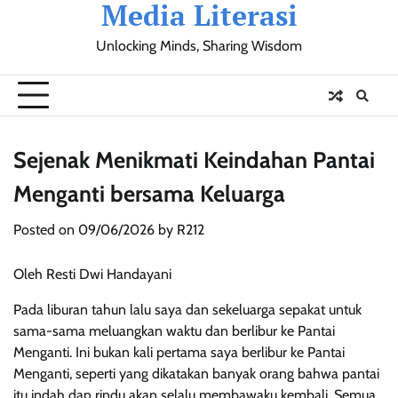
Media Literasi
Skip
to
Unlocking Minds, Sharing Wisdom
content
Pendidikan
Sosial
Olahraga
Resensi
Ulasan
Opini
Sejenak Menikmati Keindahan Pantai
Menganti bersama Keluarga
Posted on
09/06/2026
by
R212
Oleh Resti Dwi Handayani
Pada liburan tahun lalu saya dan sekeluarga sepakat untuk
sama-sama meluangkan waktu dan berlibur ke Pantai
Menganti. Ini bukan kali pertama saya berlibur ke Pantai
Menganti, seperti yang dikatakan banyak orang bahwa pantai
itu indah dan rindu akan selalu membawaku kembali. Semua