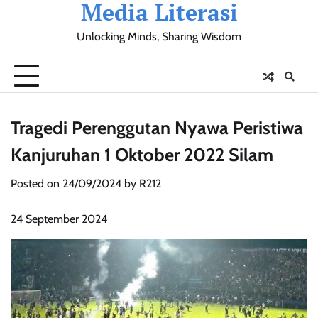
Media Literasi
Skip
to
Unlocking Minds, Sharing Wisdom
content
Pendidikan
Sosial
Olahraga
Resensi
Ulasan
Opini
Tragedi Perenggutan Nyawa Peristiwa
Kanjuruhan 1 Oktober 2022 Silam
Posted on
24/09/2024
by
R212
24 September 2024