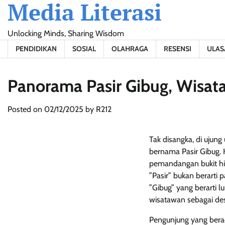
Media Literasi
Skip
to
content
Unlocking Minds, Sharing Wisdom
PENDIDIKAN
SOSIAL
OLAHRAGA
RESENSI
ULAS
Panorama Pasir Gibug, Wisata
Posted on
02/12/2025
by
R212
Tak disangka, di ujun
bernama Pasir Gibug.
pemandangan bukit hij
”Pasir” bukan berarti 
”Gibug” yang berarti 
wisatawan sebagai des
Pengunjung yang bera