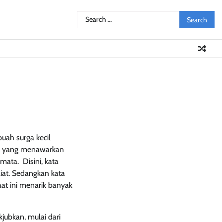
Search
Pendidikan
Sosial
Olahraga
Resensi
Ulasan
Opini
for:
uah surga kecil
o, yang menawarkan
ata. Disini, kata
liat. Sedangkan kata
aat ini menarik banyak
ubkan, mulai dari