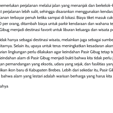
memerlukan perjalanan melalui jalan yang menanjak dan berkelok-ke
 perjalanan lebih sulit, sehingga disarankan menggunakan kendar
lanan terbayar penuh ketika sampai di lokasi. Biaya tiket masuk cu
per orang, ditambah biaya untuk parkir kendaraan dan wahana te
Gibug menjadi destinasi favorit untuk liburan keluarga dan wisata pe
 tidak hanya sebagai destinasi wisata, melainkan juga sebagai sum
kitarnya. Selain itu, upaya untuk terus meningkatkan kesadaran ak
rian lingkungan perlu dilakukan agar keindahan Pasir Gibug tetap t
Keindahan alam di Pasir Gibug menjadi bukti bahwa kita tidak perlu
n pemandangan yang eksotis, udara yang sejuk, dan fasilitias ya
adikan ikon baru di Kabupaten Brebes. Lebih dari sekedar itu, Pasir 
bahwa alam yang lestari adalah warisan berharga yang harus kita 
Nahya