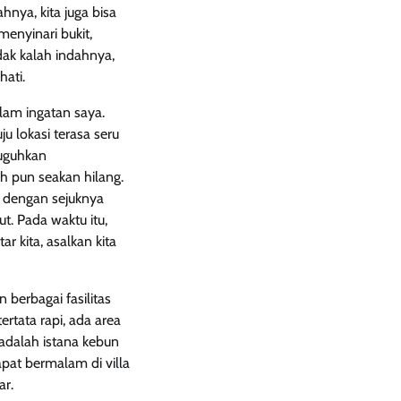
hnya, kita juga bisa
enyinari bukit,
dak kalah indahnya,
ati.
alam ingatan saya.
u lokasi terasa seru
yuguhkan
 pun seakan hilang.
i dengan sejuknya
t. Pada waktu itu,
r kita, asalkan kita
berbagai fasilitas
ertata rapi, ada area
dalah istana kebun
at bermalam di villa
ar.