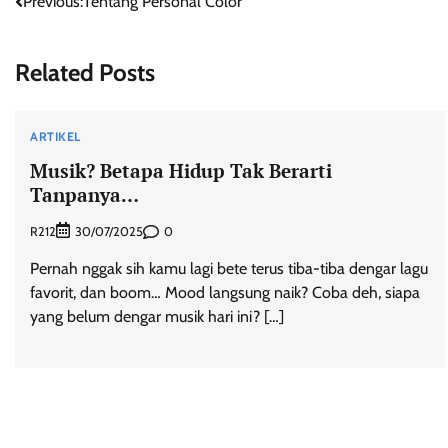
Post
Previous:
Tentang Personal Color
navigation
Related Posts
ARTIKEL
Musik? Betapa Hidup Tak Berarti
Tanpanya…
R212
0
30/07/2025
Pernah nggak sih kamu lagi bete terus tiba-tiba dengar lagu
favorit, dan boom… Mood langsung naik? Coba deh, siapa
yang belum dengar musik hari ini? […]