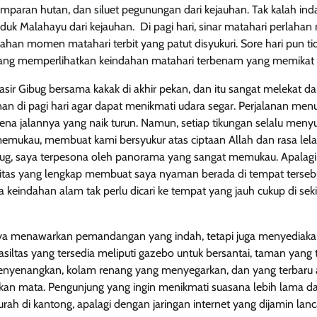
mparan hutan, dan siluet pegunungan dari kejauhan. Tak kalah inda
uk Malahayu dari kejauhan. Di pagi hari, sinar matahari perlahan m
han momen matahari terbit yang patut disyukuri. Sore hari pun ti
 yang memperlihatkan keindahan matahari terbenam yang memikat h
asir Gibug bersama kakak di akhir pekan, dan itu sangat melekat d
n di pagi hari agar dapat menikmati udara segar. Perjalanan menuj
na jalannya yang naik turun. Namun, setiap tikungan selalu men
ukau, membuat kami bersyukur atas ciptaan Allah dan rasa lelah
Gibug, saya terpesona oleh panorama yang sangat memukau. Apalag
ilitas yang lengkap membuat saya nyaman berada di tempat tersebu
eindahan alam tak perlu dicari ke tempat yang jauh cukup di sekita
ya menawarkan pemandangan yang indah, tetapi juga menyediakan 
Fasiltas yang tersedia meliputi gazebo untuk bersantai, taman yang t
nyenangkan, kolam renang yang menyegarkan, dan yang terbaru a
n mata. Pengunjung yang ingin menikmati suasana lebih lama dap
ah di kantong, apalagi dengan jaringan internet yang dijamin lanc